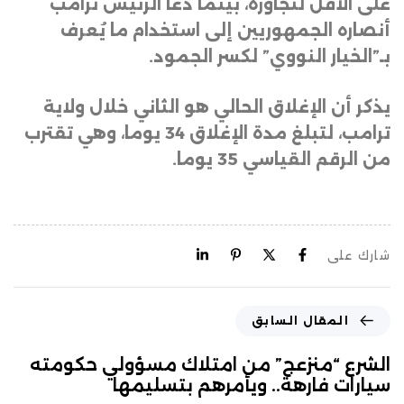
على الأقل لتجاوزه، بينما دعا الرئيس ترامب
أنصاره الجمهوريين إلى استخدام ما يُعرف
بـ”الخيار النووي” لكسر الجمود
.
يذكر أن الإغلاق الحالي هو الثاني خلال ولاية
ترامب، لتبلغ مدة الإغلاق 34 يوما، وهي تقترب
من الرقم القياسي 35 يوما
.
شارك على
المقال السابق
الشرع “منزعج” من امتلاك مسؤولي حكومته
سيارات فارهة.. ويأمرهم بتسليمها