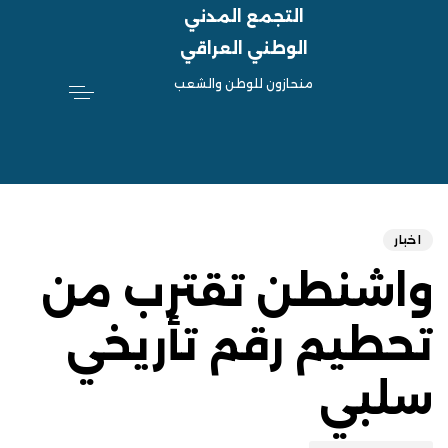
التجمع المدني
الوطني العراقي
منحازون للوطن والشعب
hed
ED
on:
IN:
اخبار
واشنطن تقترب من
تحطيم رقم تأريخي
سلبي