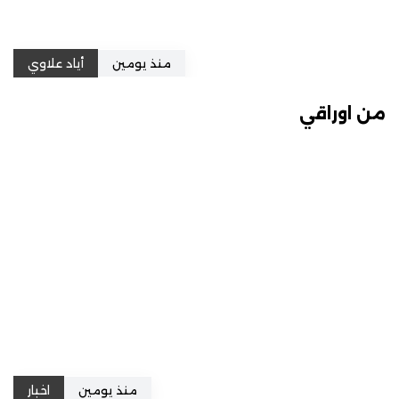
منذ يومين
أياد علاوي
من اوراقي
منذ يومين
اخبار