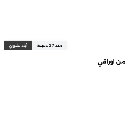
منذ 27 دقيقة
أياد علاوي
من اوراقي