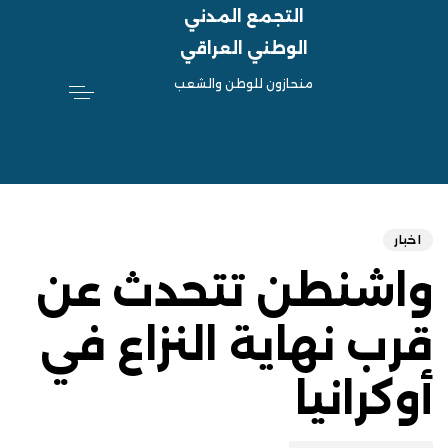
التجمع المدني
الوطني العراقي
منحازون للوطن والشعب
hed
ED
on:
IN:
اخبار
واشنطن تتحدث عن
قرب نهاية النزاع في
أوكرانيا