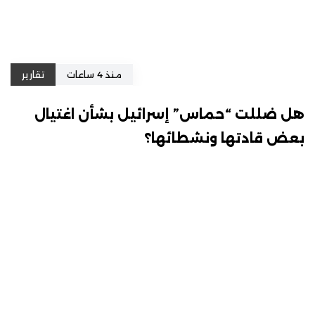
منذ 4 ساعات
تقارير
هل ضللت “حماس” إسرائيل بشأن اغتيال
بعض قادتها ونشطائها؟