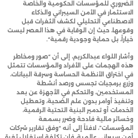
الضروري للمؤسسات الحكومية والخاصة
الاستثمار في الأمن السيبراني والذكاء
الاصطناعي التحليلي لكشف الثغرات قبل
وقوعها، حيث إن الوقاية في هذا العصر ليست
خياراً، بل حماية وجودية رقمية
“.
وأشار اللواء عبدالكريم، إلى أن “صور ومخاطر
هذه الهجمات على الأفراد والمؤسسات تتمثل
في اختراق الأنظمة الحساسة وسرقة البيانات،
وزرع برمجيات تجسس ورصد أنشطة
المستخدمين، والتحكم في الأجهزة عن بعد
وتنفيذ أوامر بدون علم الضحية، وتعطيل
الخدمات أو تدمير البنية التحتية الرقمية،
وخسائر مالية فادحة وضرر بسمعة
المؤسسات”، لافتاً إلى أنه “وفق تقارير شركات
أمن سيبراني عالمية، فإن تكلفة استغلال ثغرة