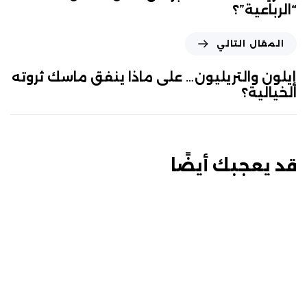
“الرباعية”؟
المقال التالي
إيلون والتريليون… على ماذا ينفق ماسك ثروته
الخيالية؟
قد يعجبك أيضًا