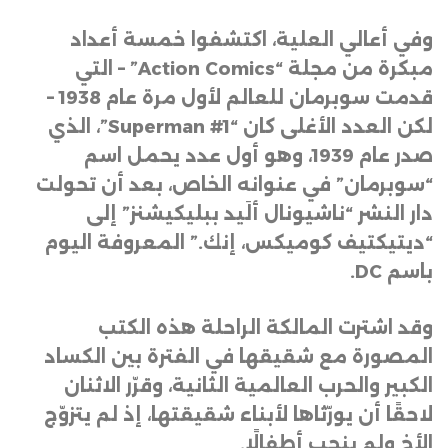
وفي أعالي العلية، اكتشفوا خمسة أعداد
مبكرة من مجلة
“Action Comics” –
التي
قدمت سوبرمان للعالم لأول مرة عام 1938 –
لكن العدد الأغلى كان
“Superman #1”
، الذي
صدر عام 1939، وهو أول عدد يحمل اسم
“سوبرمان” في عنوانه الخاص، بعد أن تحولت
دار النشر “ناشيونال ألَيد ببليكيشنز” إلى
“ديتيكتيف كوميكس، إنك.” المعروفة اليوم
باسم
DC.
وقد اشترت المالكة الراحلة هذه الكتب
المصورة مع شقيقها في الفترة بين الكساد
الكبير والحرب العالمية الثانية، وقرّر الاثنان
لاحقًا أن يورّثاها لأبناء شقيقتها، إذ لم يتزوّج
الأخ ولم ينجب أطفالًا
.