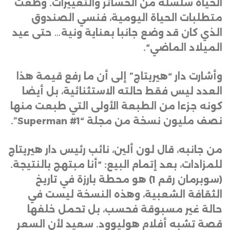
الحياة سلسلة من الخسائر والتغييرات. وطغت
متطلبات الحياة اليومية، فنسي الصندوق
الذي كان قد وضع جانبا بعناية ونية… حتى عيد
الميلاد الماضي
“.
وأشارت دار “هيريتاج” إلى أن ما رفع قيمة هذا
العدد ليس فقط حالته الاستثنائية، بل أيضا
كونه جزءا من الطبعة الأولى التي طبعت منها
نصف مليون نسخة من مجلة
“Superman #1”.
من جانبه، قال لون ألين، نائب رئيس دار هيريتاج
للمزادات، بعد إتمام البيع: “أنا مبتهج بالنتيجة.
(سوبرمان رقم 1) هو محطة بارزة في تاريخ
الثقافة الشعبية، وهذه النسخة ليست في
حالة غير مسبوقة فحسب، بل تحمل خلفها
قصة تشبه أفلام هوليوود. سعيد لأن السعر