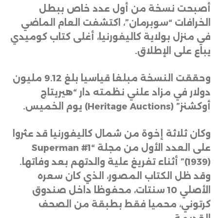
أصبحت نسخة من أول عدد خاص ببطل
الخرافات “سوبرمان”، اكتشفت العام الماضي
في منزل بولاية كاليفورنيا، أغلى كتاب كوميدي
يباع على الإطلاق
.
وحققت النسخة مبلغا قياسيا بلغ 9.12 مليون
دولار في مزاد علني نظمته دار “هيريتاج
أوكشنز
” (Heritage Auctions)
يوم الخميس
.
وكان ثلاثة إخوة من شمال كاليفورنيا قد عثروا
على العدد الأول من مجلة
“Superman #1
(1939)”
أثناء تفريغ علية والدتهم بعد وفاتها.
وقد ظل الكتاب المصور، الذي كان سعره
الأصلي 10 سنتات، محفوظا داخل صندوق
كرتوني، محميا فقط بطبقة من الصحف