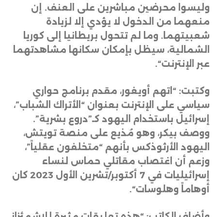
وليسوا محرضين مباشرين على العنف. إن
منعهما من الدخول لا يؤدي إلا لزيادة
شعبيتهما. وما لم تتحول بريطانيا إلى كوريا
الشمالية، سيظل بإمكان سكانها مشاهدتهما
عبر الإنترنت
“.
وكتبت: “اتهم أويغور، مقدم برنامج حواري
سياسي على الإنترنت بعنوان “الأتراك الشباب”،
إسرائيل باستخدام اليهود كـ”دروع بشرية”.
ووصف بيكر، وهو مُذيع على منصة تويتش،
اليهود الأرثوذكس بأنهم “متخلفون عقلياً”،
وزعم أن اغتصاب مقاتلي حماس لنساء
إسرائيليات في 7 أكتوبر/تشرين الأول 2023 كان
أوهاماً وهلوسات
“.
وأضاف الكاتب: “هذه تعليقات مثيرة للاشمئزاز،