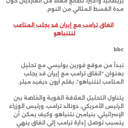
بريطانيا، وأخيراً، نطالع مقالاً من الغارديان حول
مدة القسط المثالي من النوم
.
اتفاق ترامب مع إيران قد يجلب المتاعب
لنتنياهو
bbc
نبدأ من موقع فورين بوليسي مع تحليل
بعنوان “اتفاق ترامب مع إيران قد يجلب
المتاعب لنتنياهو”، بقلم آرون ديفيد ميلر
.
يتناول التحليل العلاقة القوية والخاصة بين
الرئيس الأمريكي، دونالد ترامب، ورئيس الوزراء
الإسرائيلي، بنيامين نتنياهو، وكيف يمكن أن
يتسبب توصل إدارة ترامب إلى اتفاق ينهي