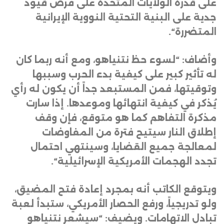
على قدرة الولايات المتحدة على فرض قيود
جدية على البنية التحتية النووية الإيرانية
المتضررة
“.
وأضاف: “لسوء حظ نتنياهو، ومع أنه ربما كان
له تأثير كبير على كيفية بدء الحرب وسببها
وتوقيتها، فمن المستبعد جداً أن يكون له رأي
يُذكر في كيفية انتهائها وموعدها. إذا سارت
مذكرة التفاهم كما هو متوقع، فإن وقف
إطلاق النار سيتيح فترة من المفاوضات
لمعالجة جميع القضايا، وسينتهي احتمال
تجدد الهجمات الأمريكية الإسرائيلية
“.
ويتوقع الكاتب أنه بمجرد إعادة فتح المضيق،
ولو تدريجياً، ورفع الحصار الأمريكي، ستبدأ لعبة
تبادل الاتهامات. ويضيف: “سيشعر نتنياهو