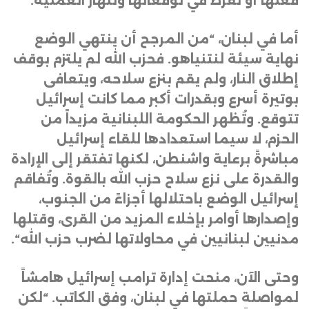
فعلها أو تفرط في توقعاتها وتنهار العملية
.
أما في لبنان، “من المرجح أن ينتهي الوضع
نهاية سيئة لنتنياهو. فحزب الله لم يلتزم بوقف
إطلاق النار، ولم يقم بنزع سلاحه، ويتعافى
بوتيرة أسرع وبقدرات أكبر مما كانت إسرائيل
تتوقع. وتُظهر الحكومة اللبنانية مزيداً من
الحزم، لا سيما استعدادها للقاء إسرائيل
مباشرةً برعاية واشنطن، لكنها تفتقر إلى الإرادة
والقدرة على نزع سلاح حزب الله بالقوة. وتُفاقم
إسرائيل الوضع باحتلالها أجزاءً من الجنوب،
وإصدارها أوامر بإخلاء المزيد من القرى، وقتلها
مدنيين لبنانيين في محاولاتها لضرب حزب الله
“.
وحتى الآن، منحت إدارة ترامب إسرائيل هامشاً
لمواصلة حملتها في لبنان، وفق الكاتب. “لكن