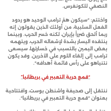
النصفي للكونغرس
.
واختتم: “سيكون همّ ترامب الوحيد هو ردود
الفعل السلبية، من أولئك الذين يقولون إنه
ربما ألحق ضرراً بإيران، لكنه خسر الحرب. وبينما
ينتقده اليسار بشدة لإشعاله الحرب، ويتهمه
بعض اليمين بالتسبب في خسارتها، سيسعى
ترامب إلى إلقاء اللوم على الآخرين. وقد يكون
نتنياهو على رأس قائمة أهدافه
“.
“قمع حرية التعبير في بريطانيا”
ننتقل إلى صحيفة واشنطن بوست، وافتتاحية
بعنوان “قمع حرية التعبير في بريطانيا
“.