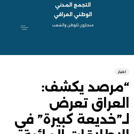
التجمع المدني
الوطني العراقي
منحازون للوطن والشعب
hed
ED
on:
IN:
اخبار
“مرصد يكشف:
العراق تعرض
لـ”خديعة كبيرة” في