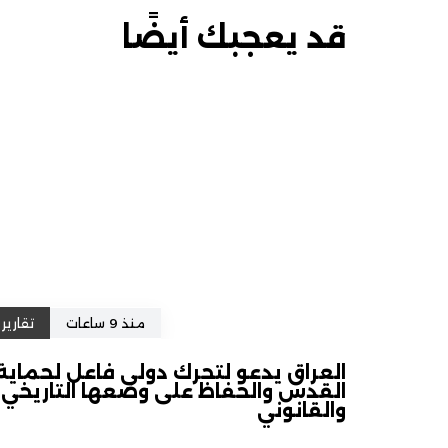
قد يعجبك أيضًا
منذ 9 ساعات
تقارير
العراق يدعو لتحرك دولي فاعل لحماية
القدس والحفاظ على وضعها التاريخي
والقانوني