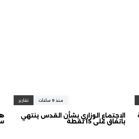
منذ 9 ساعات
تقارير
الاجتماع الوزاري بشأن القدس ينتهي
هل
باتفاق على 15 نقطة
سل