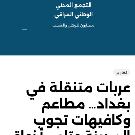
التجمع المدني
الوطني العراقي
منحازون للوطن والشعب
hed
ED
on:
IN:
تقارير
عربات متنقلة في
بغداد… مطاعم
وكافيهات تجوب