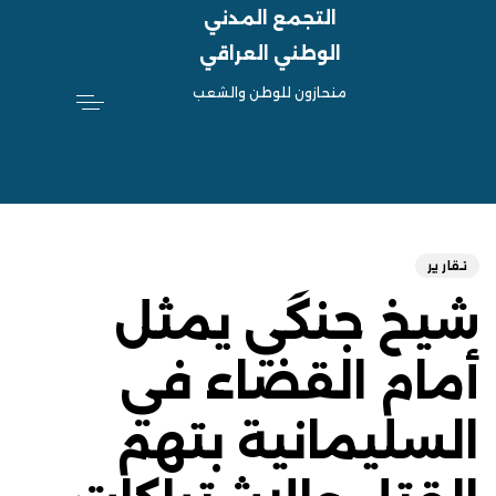
التجمع المدني
الوطني العراقي
منحازون للوطن والشعب
hed
ED
on:
IN:
تقارير
شيخ جنگي يمثل
أمام القضاء في
السليمانية بتهم