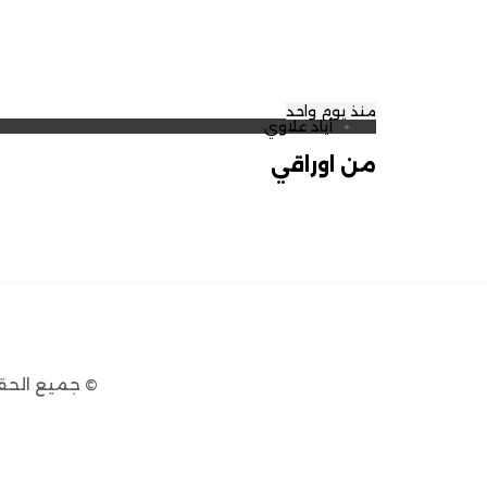
منذ يوم واحد
أياد علاوي
من اوراقي
© جميع الحق