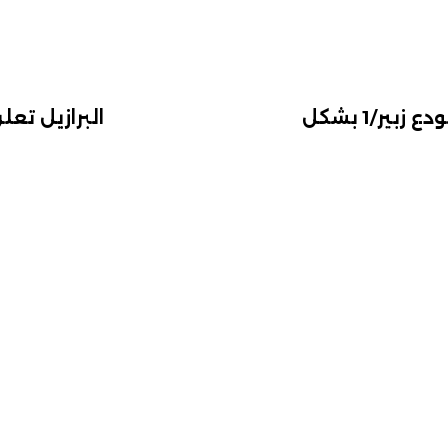
النفط العراقية تعلن إخماد حريق مستودع زبير/1 بشكل
البرازيل تع