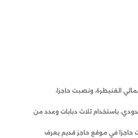
مالي القنيطرة، ونصبت حاجزا،
مق نحو 6.5 كيلومترات عن الشريط الحدودي، باستخدام ثلاث دبابات وعدد من
ت حاجزا في موقع حاجز قديم يعرف