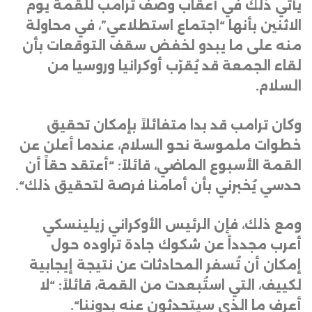
يأتي ذلك في أعقاب وصف ترامب للقمة يوم
الاثنين بأنها “اجتماع استطلاعي”، في محاولة
منه على ما يبدو لخفض سقف التوقعات بأن
لقاء الجمعة قد يُقرّب أوكرانيا وروسيا من
السلام
.
وكان ترامب قد بدا متفائلاً بإمكان تحقيق
خطوات ملموسة نحو السلام، عندما أعلن عن
القمة الأسبوع الماضي، قائلاً: “أعتقد حقاً أن
حدسي يُخبرني بأن أمامنا فرصة لتحقيق ذلك
“.
ومع ذلك، فإن الرئيس الأوكراني زيلينسكي
أعرب مجدداً عن شكوك جادة تراوده حول
إمكان أن تُسفر المحادثات عن نتيجة إيجابية
لكييف، التي استُبعدت من القمة، قائلاً: “لا
أعرف ما الذي سيتحدثون عنه بدوننا
“.