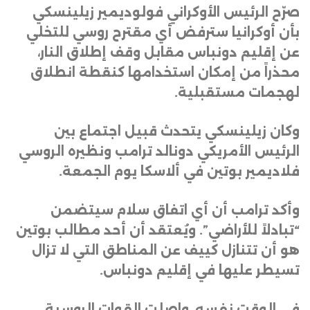
صرّح الرئيس الأوكراني فولوديمير زيلينسكي
بأن أوكرانيا سترفض أي مقترح روسي للتخلي
عن إقليم دونباس مقابل وقف إطلاق النار،
محذراً من إمكان استخدامها كنقطة انطلاق
لهجمات مستقبلية
.
وكان زيلينسكي يتحدث قبيل اجتماع بين
الرئيس الأمريكي دونالد ترامب ونظيره الروسي
فلاديمير بوتين في ألاسكا يوم الجمعة
.
وأكد ترامب أن أي اتفاق سلام سيتضمن
“تبادلاً للأراضي”. ويُعتقد أن أحد مطالب بوتين
هو أن تتنازل كييف عن المناطق التي لا تزال
تسيطر عليها في إقليم دونباس
.
في الوقت نفسه، واصلت القوات الروسية