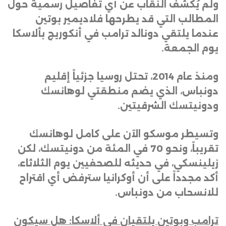
ولم يُكشف النقاب عن أي تفاصيل رسمية حول
المطالب التي قد يطرحها فلاديمير بوتين
عندما يلتقي دونالد ترامب في أنكوريج بألاسكا
يوم الجمعة
.
ومنذ عام 2014، تحتل روسيا جزئياً إقليم
دونباس، الذي يضم منطقتي لوهانسك
ودونيتسك الشرقيتين
.
وتسيطر موسكو الآن على كامل لوهانسك
تقريباً، ونحو 70 في المئة من دونيتسك، لكن
زيلينسكي، في حديثه للصحفيين يوم الثلاثاء،
أكد مجدداً على أن أوكرانيا سترفض أي اقتراح
للانسحاب من دونباس
.
ترامب وبوتين يلتقيان في ألاسكا: هل سيكون