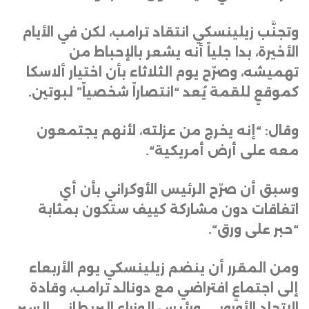
وتجنَّب زيلينسكي انتقاد ترامب، لكن في الأيام
الأخيرة، بدا جلياً أنه يشعر بالإحباط من
تهميشه، وصرّح يوم الثلاثاء بأن اختيار ألاسكا
كموقعٍ للقمة يُعد “انتصاراً شخصياً” لبوتين
.
وقال: “إنه يخرج من عزلته، لأنهم يجتمعون
معه على أرض أمريكية
“.
وسبق أن صرّح الرئيس الأوكراني بأن أي
اتفاقات دون مشاركة كييف ستكون بمثابة
“حبر على ورق
“.
ومن المقرر أن ينضم زيلينسكي يوم الأربعاء
إلى اجتماعٍ افتراضي مع دونالد ترامب، وقادة
الاتحاد الأوروبي، ورئيس الوزراء البريطاني، السير