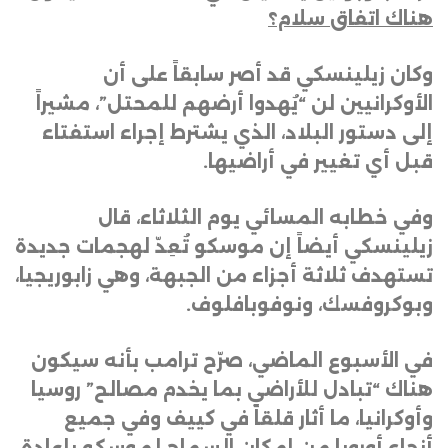
هناك اتفاق سلام؟
وكان زيلينسكي قد أصر سابقاً على أن
الأوكرانيين لن “يُهدوا أرضهم للمحتل”، مشيراً
إلى دستور البلاد، الذي يشترط إجراء استفتاء
قبل أي تغيير في أراضيها
.
وفي خطابه المسائي يوم الثلاثاء، قال
زيلينسكي أيضاً إن موسكو تُعِدّ لهجمات جديدة
تستهدف ثلاثة أجزاء من الجبهة، وهي زابوريجيا،
وبوكروفسك، ونوفوبافلوف
.
في الأسبوع الماضي، صرّح ترامب بأنه سيكون
هناك “تبادل للأراضي بما يخدم مصالح” روسيا
وأوكرانيا، ما أثار قلقاً في كييف وفي جميع
أنحاء أوروبا من إمكان السماح لموسكو بإعادة