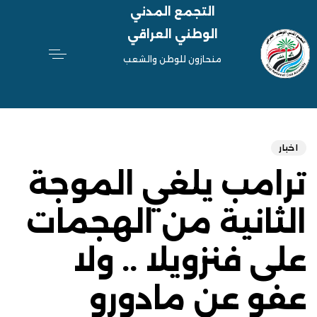
التجمع المدني
الوطني العراقي
منحازون للوطن والشعب
hed
ED
on:
IN:
اخبار
ترامب يلغي الموجة
الثانية من الهجمات
على فنزويلا .. ولا
عفو عن مادورو