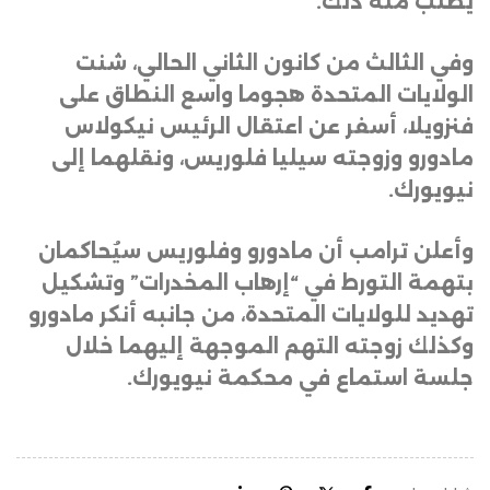
يطلب منه ذلك
.
وفي الثالث من كانون الثاني الحالي، شنت
الولايات المتحدة هجوما واسع النطاق على
فنزويلا، أسفر عن اعتقال الرئيس نيكولاس
مادورو وزوجته سيليا فلوريس، ونقلهما إلى
نيويورك
.
وأعلن ترامب أن مادورو وفلوريس سيُحاكمان
بتهمة التورط في “إرهاب المخدرات” وتشكيل
تهديد للولايات المتحدة، من جانبه أنكر مادورو
وكذلك زوجته التهم الموجهة إليهما خلال
جلسة استماع في محكمة نيويورك.