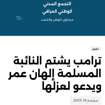
التجمع المدني
الوطني العراقي
منحازون للوطن والشعب
hed
ED
on:
IN:
اخبار
ترامب يشتم النائبة
المسلمة إلهان عمر
ويدعو لعزلها
سبتمبر 19, 2025