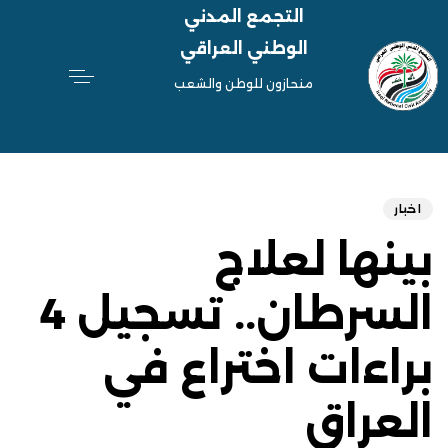
التجمع المدني
الوطني العراقي
منحازون للوطن والشعب
hed
ED
on:
IN:
اخبار
بينها لعلاج
السرطان.. تسجيل 4
براءات اختراع في
العراق