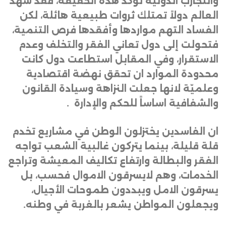
والتجارب الدولية تؤكد هذه الحقيقة، فقد شهد
العالم دولاً تمتلك ثروات طبيعية هائلة، لكن
الفساد التهم مواردها وأفقدها فرص التنمية،
فتحولت إلى دول تعاني الفقر والتخلف وعدم
الاستقرار، وفي المقابل استطاعت دول كانت
محدودة الموارد ان تحقق نهضة اقتصادية
وعلميّة لانها جعلت النزاهة وسيادة القانون
والشفافية اساساً للحكم والإدارة
.
ان الفاسدين يختزلون الوطن في مشاريع تخدم
قلة قليلة، بينما يتركون غالبية الشعب تواجه
الفقر والبطالة وارتفاع تكاليف المعيشة وتراجع
الخدمات، وهم لايسرقون الاموال فحسب، بل
يسرقون الامل ويبددون طموحات الأجيال،
ويجعلون المواطن يشعر بالغربة في وطنه.