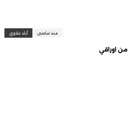
منذ ساعتين
أياد علاوي
من اوراقي