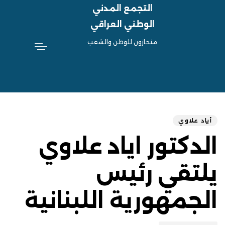
التجمع المدني
الوطني العراقي
منحازون للوطن والشعب
hed
ED
on:
IN:
أياد علاوي
الدكتور اياد علاوي
يلتقي رئيس
الجمهورية اللبنانية