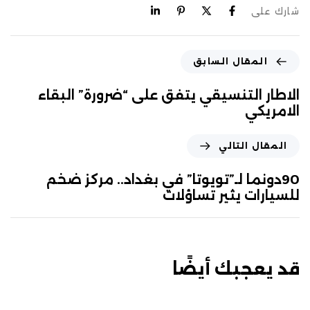
شارك على
المقال السابق
الاطار التنسيقي يتفق على “ضرورة” البقاء
الامريكي
المقال التالي
90دونما لـ”تويوتا” في بغداد.. مركز ضخم
للسيارات يثير تساؤلات
قد يعجبك أيضًا