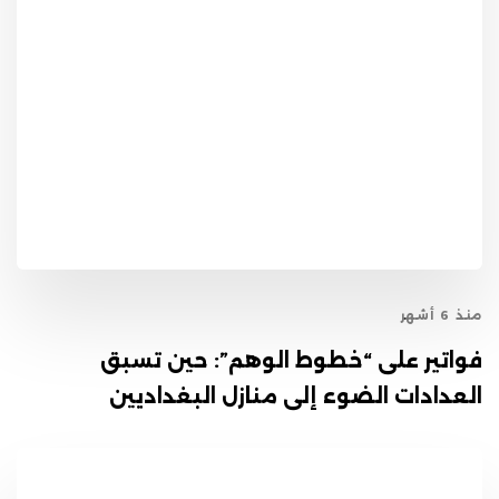
منذ 6 أشهر
فواتير على “خطوط الوهم”: حين تسبق
العدادات الضوء إلى منازل البغداديين