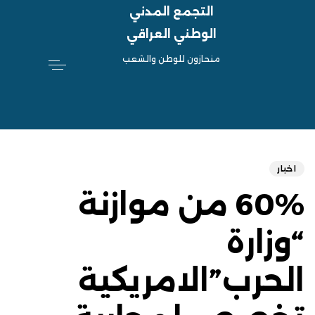
التجمع المدني
الوطني العراقي
منحازون للوطن والشعب
hed
ED
on:
IN:
اخبار
60% من موازنة
“وزارة
الحرب”الامريكية