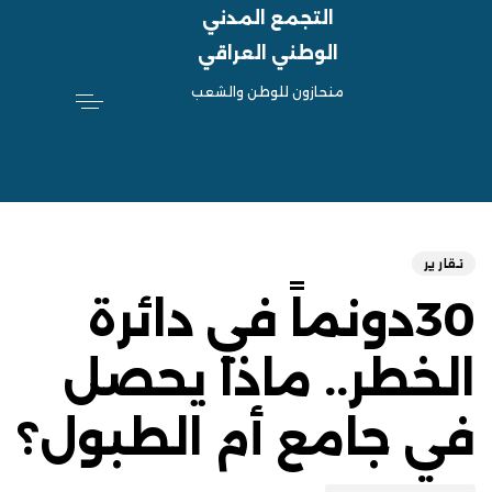
التجمع المدني
الوطني العراقي
منحازون للوطن والشعب
hed
ED
on:
IN:
تقارير
30دونماً في دائرة
الخطر.. ماذا يحصل
في جامع أم الطبول؟