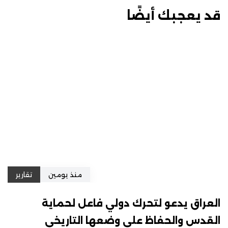
قد يعجبك أيضًا
منذ يومين
تقارير
العراق يدعو لتحرك دولي فاعل لحماية
القدس والحفاظ على وضعها التاريخي