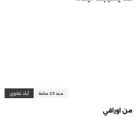
منذ 23 ساعة
أياد علاوي
من اوراقي