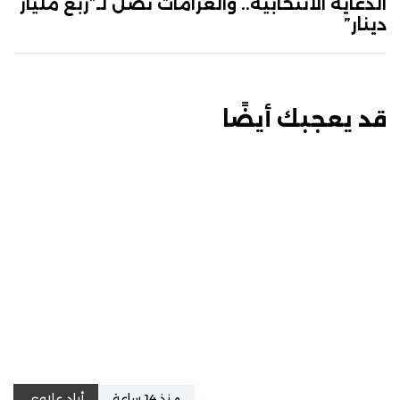
الدعاية الانتخابية.. والغرامات تصل لـ”ربع مليار
دينار”
قد يعجبك أيضًا
منذ 14 ساعة
أياد علاوي