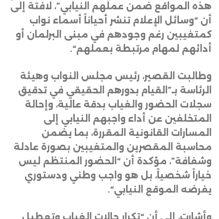
هذه المواقع ضمن عملهم النيابي”، لافتة إلى
أن “وسائل الإعلام تنشر أحياناً أسماء نواب
كمتغيبين رغم وجودهم في مبنى البرلمان أو
أدائهم لمهام مرتبطة بعملهم
“.
وطالبت القصير، رئيس مجلس النواب وهيئة
الرئاسة بـ”القيام بدورهم الحقيقي في تدقيق
سجلات الحضور والغياب بدقة عالية، وإحالة
المتخلفين عن أداء واجبهم النيابي إلى
المسارات القانونية المقررة، بما يضمن
محاسبة المقصرين والمتغيبين بصورة عادلة
وشفافة”، مؤكدة أن “الحضور المنتظم ليس
خياراً شخصياً، بل هو واجب وطني ودستوري
يفرضه الموقع النيابي
“.
وأشارت، إلى أن “تكرار حالات الغياب وتعطيل