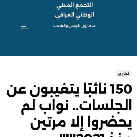
التجمع المدني
الوطني العراقي
منحازون للوطن والشعب
hed
ED
on:
IN:
تقارير
150 نائبًا يتغيبون عن
الجلسات.. نواب لم
يحضروا إلا مرتين