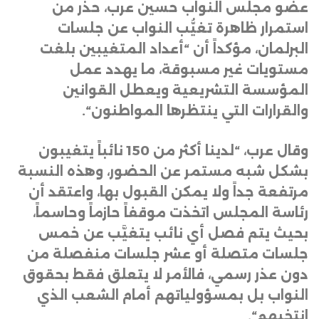
عضو مجلس النواب حسين عرب، حذّر من
استمرار ظاهرة تغيُّب النواب عن جلسات
البرلمان، مؤكداً أن “أعداد المتغيبين بلغت
مستويات غير مسبوقة، ما يهدد عمل
المؤسسة التشريعية ويعطل القوانين
والقرارات التي ينتظرها المواطنون
“.
وقال عرب، “لدينا أكثر من 150 نائباً يتغيبون
بشكل شبه مستمر عن الحضور، وهذه النسبة
مرتفعة جداً ولا يمكن القبول بها، واعتقد أن
رئاسة المجلس اتخذت موقفاً حازماً وحاسماً،
بحيث يتم فصل أي نائب يتغيَّب عن خمس
جلسات متصلة أو عشر جلسات منفصلة من
دون عذر رسمي، فالأمر لا يتعلق فقط بحقوق
النواب بل بمسؤولياتهم أمام الشعب الذي
انتخبهم
“.