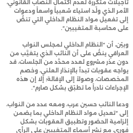
تأجيلات متكررة لعدم اكتمال النصاب القانوني،
الأمر الذي ولّد استياء شعبياً واسعاً ودعوات
إلى تفعيل مواد النظام الداخلي التي تنصُّ
على محاسبة المتغيبين
“.
وبيّن، أن “النظام الداخلي لمجلس النواب
العراقي ينصُّ على أن النائب الذي يتغيَّب من
دون عذر مشروع لعدد محدَّد من الجلسات، قد
يواجه عقوبات تبدأ بالإنذار العلني، وخصم
المخصصات، وصولاً إلى الإقالة؛ إلا إن هذه
الإجراءات نادراً ما تطبّق بشكل صارم
“.
ودعا النائب حسين عرب، ومعه عدد من النواب،
إلى “تعديل مواد النظام الداخلي بما يضمن
إلزامية الحضور وتطبيق العقوبات بشكل
فوري، مع نشر أسماء المتغيبين على الرأي