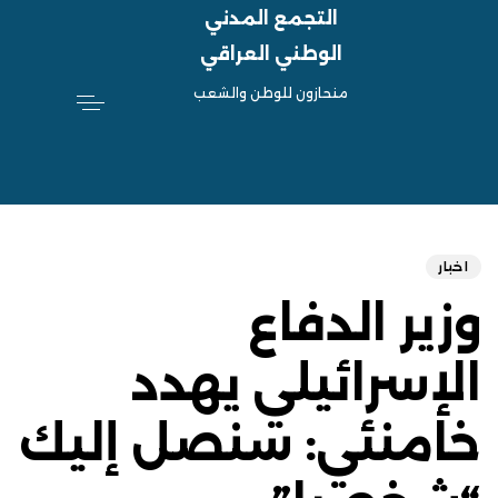
التجمع المدني
الوطني العراقي
منحازون للوطن والشعب
hed
ED
on:
IN:
اخبار
وزير الدفاع
الإسرائيلي يهدد
خامنئي: سنصل إليك