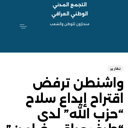
التجمع المدني
الوطني العراقي
منحازون للوطن والشعب
hed
ED
on:
IN:
تقارير
واشنطن ترفض
اقتراح إيداع سلاح
“حزب الله” لدى