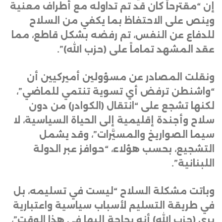
إن “مقترحاً كان قد تم تداوله مع أطراف معنية
وينص على الاحتفاظ بما يكفي من السلاح
للدفاع عن النفس، تم رفضه بشكل قاطع، مما
عقد المشهد تماماً على (حزب الله)”
.
ونقلت المصادر عن مسؤولين أميركيين أن
“واشنطن ترفض أي تسوية تنتمي للماضي”،
لكنها تشجع على “انتقال (الكوادر) من دون
سلاح وأجندة إقليمية إلى الحياة السياسية، لا
سيما الصواريخ والمسيَّرات”، وقد يشمل
التشجيع، بحسب هؤلاء، “حوافز عبر الدولة
اللبنانية”
.
وباتت مشكلة السلاح “ليست في تسليمه، بل
في طريقة التسليم لأسباب سياسية واعتبارية
يرى (حزب الله) أنه بحاجة إليها في هذا الوقت”،