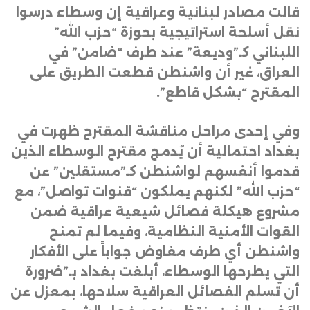
قالت مصادر لبنانية وعراقية إن وسطاء درسوا
نقل أسلحة استراتيجية بحوزة “حزب الله”
اللبناني كـ”وديعة” عند طرف “ضامن” في
العراق، غير أن واشنطن قطعت الطريق على
المقترح “بشكل قاطع”
.
وفي إحدى مراحل مناقشة المقترح ظهرت في
بغداد احتمالية أن يُدمج مقترح الوسطاء الذين
قدموا أنفسهم لواشنطن كـ”مستقلين” عن
“حزب الله” لكنهم يملكون “قنوات تواصل”، مع
مشروع هيكلة فصائل شيعية عراقية ضمن
القوات الأمنية النظامية، وفيما لم تمنح
واشنطن أي طرف مفاوض جواباً على الأفكار
التي يطرحها الوسطاء، أبلغت بغداد بـ”ضرورة
أن تسلم الفصائل العراقية سلاحها، بمعزل عن