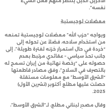
الآخرين الذين ينتظر منهم فعل الشيء
نفسه”
.
معضلات لوجيستية
ويواجه “حزب الله” معضلات لوجيستية تمنعه
من استخدام سلاحه، فضلاً عن تحوله إلى
“خردة في حال استمرار خزنه لفترة طويلة”، إلى
جانب تحدٍّ سياسي – عقائدي مرتبط بعدم
حصوله على “رخصة نهائية من إيران تسمح له
بالتصرف في السلاح”، وفق مصادر قاطعتها
“الشرق الأوسط” مع معلومات مستقلة
حصلت عليها مطلع أكتوبر (تشرين الأول)
.
2025
وقال مصدر لبناني مطلع، لـ”الشرق الأوسط”،