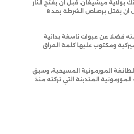
 بولاية ميشيغان، قبل ان يفتح النار
على المصلين في الكنيسة ويتسبب بمقتل 4 اشخاص واصابة 8 اخرين وحرق الكنيسة، قبل ان يقتل برصاص الشرطة بعد 8
لته فضلا عن عبوات ناسفة بدائية
أميركية ومكتوب عليها كلمة العراق
 الطائفة المورمونية المسيحية، وسبق
لمورمونية المتدينة التي تركته منذ