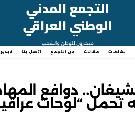
التجمع المدني
الوطني العراقي
منحازون للوطن والشعب
نشاطات
مقالات
عن التجمع
اتصل بنا
فيديو
غان.. دوافع المهاج
 تحمل “لوحات عراقية