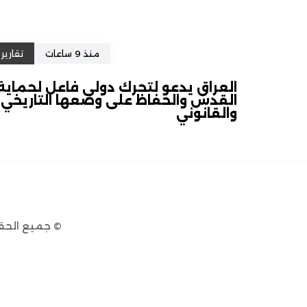
منذ 9 ساعات
تقارير
العراق يدعو لتحرك دولي فاعل لحماية
القدس والحفاظ على وضعها التاريخي
والقانوني
© جميع الحق