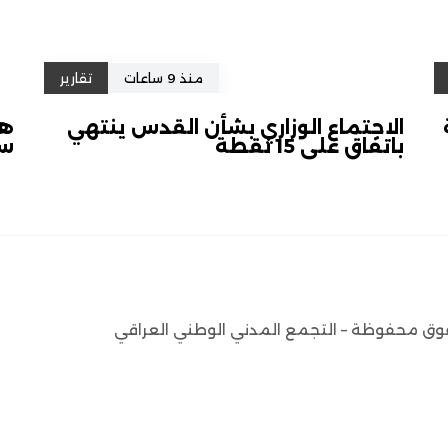
منذ 9 ساعات
تقارير
الاجتماع الوزاري بشأن القدس ينتهي
هل
باتفاق على 15 نقطة
سل
وق محفوظة – التجمع المدني الوطني العراقي