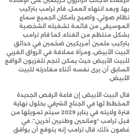
الزعماء الأجانب الزائرون حريصين على الإشادة
بها، وبعد انتهاء العمل، قام ترامب بتركيب
نظام صوتي، واصبح بامكان الجميع سماع
الموسيقى من قائمة تشغيله الشخصية
بشكل منتظم من الفناء، كما قام ترامب
بتركيب علمين أمريكيين ضخمين في حدائق
البيت الأبيض، ومرآة عملاقة في الرواق الغربي
للبيت الأبيض حيث يمكن لنجم تلفزيون الواقع
السابق أن يرى نفسه أثناء مغادرته للبيت
الأبيض
.
قال البيت الأبيض إن قاعة الرقص الجديدة
المخطط لها في الجناح الشرقي بحلول نهاية
فترة ولايته في يناير 2029 سيتم تمويلها من
قبل ترامب “ومانحين وطنيين آخرين”، في
غضون ذلك، قال ترامب إنه يتوقع أن يوافق