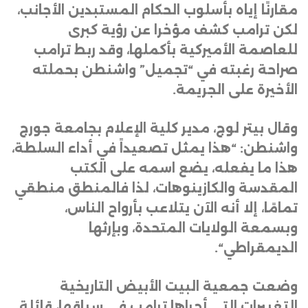
مقارنًا إياه بأسلوب الحكام المستبدين الأجانب،
لكن ترامب كشف مؤخرا عن رؤية كبرى
للعاصمة الأميركية بأكملها، وقد ربط ترامب
صراحة رغبته في “تجميل” واشنطن بحملته
الأخيرة على الجريمة
.
وقال بيتر لوج، مدير كلية الإعلام بجامعة جورج
واشنطن: “هذا يمثل تصعيداً في أداء السلطة،
هذا ما يفعله، يضع اسمه على الكتب
المقدسة والكازينوهات، لذا فالمنطق منطقي
تمامًا، إلا أنه الآن يتلاعب بأرواح الناس،
وبسمعة الولايات المتحدة، وبإرثها
الديمقراطي
“.
وضعت جمعية البيت الأبيض التاريخية
التغييرات التي أجراها ترامب في سياقها، قائلة