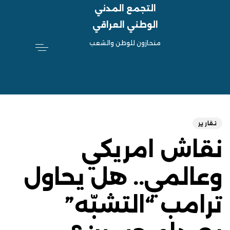
التجمع المدني
الوطني العراقي
منحازون للوطن والشعب
hed
ED
on:
IN:
تقارير
نقاش امريكي
وعالمي.. هل يحاول
ترامب “التشبّه”