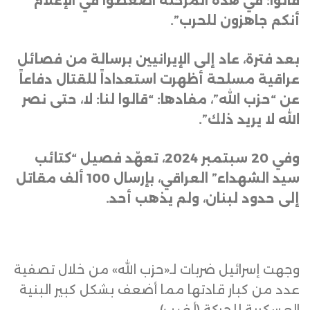
قالوا: في هذه المرحلة اضغطوا في الإعلام
أنكم جاهزون للحرب”
.
بعد فترة، عاد إلى الإيرانيين برسالة من فصائل
عراقية مسلحة أظهرت استعداداً للقتال دفاعاً
عن “حزب الله”، مفادها: “قالوا لنا: لا، حتى نصر
الله لا يريد ذلك”
.
وفي 20 سبتمبر 2024، تعهّد فصيل “كتائب
سيد الشهداء” العراقي، بإرسال 100 ألف مقاتل
إلى حدود لبنان، ولم يذهب أحد
.
وجهت إسرائيل ضربات لـ«حزب الله» من خلال تصفية
عدد من كبار قادتها مما أضعف بشكل كبير البنية
العسكرية للحركة (أ.ف.ب)