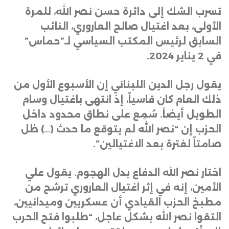
تسرب الشك إلى دائرة حسن نصر الله، للمرة
الأولى، بعد اغتيال صالح العاروري، النائب
السابق لرئيس المكتب السياسي لـ”حماس”
في 2 يناير 2024
.
يقول رجل الدين اللبناني إن الأسبوع الأول من
ذلك العام كان قاسياً، إذ انتهى باغتيال وسام
الطويل أيضاً. سُمِع على نطاق محدود داخل
الحزب إن “نصر الله لم يتوقع ما حدث (…) ظل
صامتاً لفترة بعد الاغتيالين”
.
اختار نصر الله الدفاع بدل الهجوم. يقول علي
الأمين، إنه في إثر اغتيال العاروري ترشح من
مطبخ الحزب القيادي أن عسكريين وميدانيين،
التقوا نصر الله بشكل عاجل، “طلبوا فتح الحرب