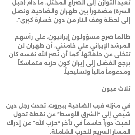
تعيد التوازن إلى الصراع المختل، ما دام (حبل
السرة) مضفوراً بين طهران والضاحية، ونصل
إلى لحظة وقف النار من دون خسارة كبرى”
.
طالما صرح مسؤولون إيرانيون، على رأسهم
المرشد الإيراني علي خامنئي، أن طهران لن
تتخلى عن حلفائها، كما أن نصر الله نفسه كان
يرجع الفضل إلى إيران كون حزبه متماسكاً
ومدعوماً مالياً وتسليحياً
.
ثلاث عيون
في منزله قرب الضاحية ببيروت، تحدث رجل دين
شيعي إلى “الشرق الأوسط” عن نقطة تحول
لعبت دوراً حاسماً في تأخر “حزب الله” عن إدراك
المسار السريع للحرب الشاملة
.