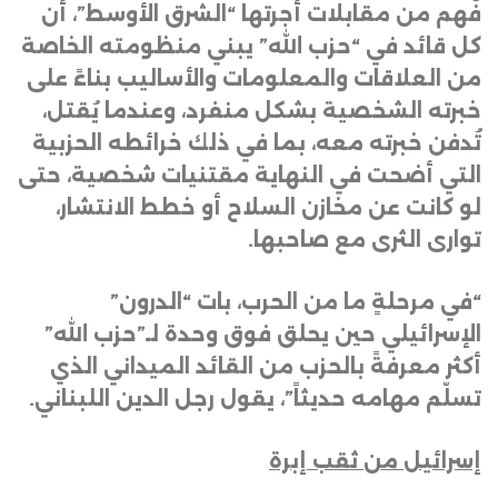
فُهم من مقابلات أجرتها “الشرق الأوسط”، أن
كل قائد في “حزب الله” يبني منظومته الخاصة
من العلاقات والمعلومات والأساليب بناءً على
خبرته الشخصية بشكل منفرد، وعندما يُقتل،
تُدفن خبرته معه، بما في ذلك خرائطه الحزبية
التي أضحت في النهاية مقتنيات شخصية، حتى
لو كانت عن مخازن السلاح أو خطط الانتشار،
توارى الثرى مع صاحبها
.
“في مرحلةٍ ما من الحرب، بات “الدرون”
الإسرائيلي حين يحلق فوق وحدة لـ”حزب الله”
أكثر معرفةً بالحزب من القائد الميداني الذي
تسلّم مهامه حديثاً”، يقول رجل الدين اللبناني
.
إسرائيل من ثقب إبرة