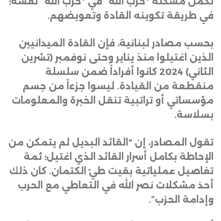
تكمن مشكلة “حزب الله” في “حزب الله” نفسه؛
في طريقة تكوينه القادة وتعويضهم
.
بحسب مصادر لبنانية، فإن القادة الميدانيين
الذين اغتيلوا منذ يناير وحتى نوفمبر (تشرين
الثاني) 2024 كانوا أفراداً ضمن سلسلة
منقطعة من القيادة. ليسوا جزءاً من جسم
مؤسساتي أو تراتبية تنقل الخبرة والمعلومات
بسلاسة
.
تقول المصادر، إن “القائد البديل لم يتمكن من
الإحاطة بكامل أسرار القائد الذي اغتيل؛ ثمة
تفاصيل عملياتية بقيت طيّ الكتمان. كان ذلك
أحدَ مشكلات نصر الله في التعاطي مع الحرب
وإدامة الحزب”
.