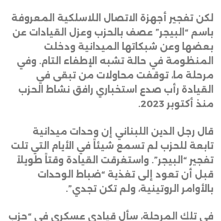
لكن تفجير أجهزة الاتصال اللاسلكية المعروفة
باسم “البيجر” عصف بالحزب وعزل القيادات عن
بعضها وعن شبكاتها الميدانية ودخلت
المنظومة في حالة تشبه الإطفاء التام. وفي
مرحلة ما، توقفت محاولات من تبقى في
القيادة رأب صدع استخباري رافق نشاط الحزب
منذ أكتوبر 2023
.
قال رجل الدين اللبناني إن وحدات ميدانية
تابعة للحزب لم تسمع شيئاً في الأيام التي تلت
تفجير “البيجر”. واستغرقت القيادة وقتاً طويلاً
قبل أن تعود إلى تغذية “ضباط الوحدات
بالأوامر الروتينية، ولم تكن تجدي”
.
في تلك المرحلة، سأل قيادي عسكري في “حزب