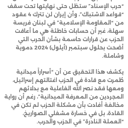
“حرب الإسناد” ستظل حتى نهايتها تحت سقف
“قواعد الاشتباك”، وأن إيران لن تترك 4 عقود
من “المقاومة الإسلامية” في لبنان فريسة
سهلة، غير أن حسابات خاطئة هي ما أعاقت
الحزب عن قرارات حاسمة بشأن الحرب التي
أضحت بحلول سبتمبر (أيلول) 2024 دموية
وشاملة
.
يكشف هذا التحقيق عن أن “أسراراً ميدانية
طُمرت مع قادة في الحزب اغتالتهم إسرائيل،
ومعها فقد نصر الله الفاعلية مع بدلائهم
المجردين من المعرفة الميدانية”، رغم أن رواية
مخالفة أفادت بأن مشكلة الحزب لم تكن في
القادة، بل في خسارة مشغلي الصواريخ،
“العملة النادرة” في الحزب والحرب
.