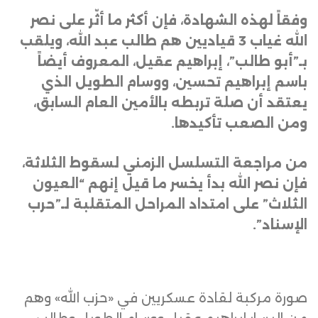
وفقاً لهذه الشهادة، فإن أكثر ما أثّر على نصر
الله غياب 3 قياديين هم طالب عبد الله، ويلقب
بـ”أبو طالب”، إبراهيم عقيل، المعروف أيضاً
باسم إبراهيم تحسين، ووسام الطويل الذي
يعتقد أن صلة تربطه بالأمين العام السابق،
ومن الصعب تأكيدها
.
من مراجعة التسلسل الزمني لسقوط الثلاثة،
فإن نصر الله بدأ يخسر ما قيل إنهم “العيون
الثلاث” على امتداد المراحل المتقلبة لـ”حرب
الإسناد”
.
صورة مركبة لقادة عسكريين في «حزب الله» وهم