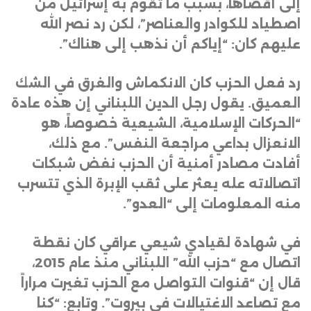
إلى أقصاها، بسبب ما تقوم به إسرائيل من
اصطياد للكوادر والعناصر”، لكن رد نصر الله
عليهم كان: “إياكم أن نذهب إلى هناك”
.
رد فعل الحزب كان الانكماش والغرق في الشك
العميق. يقول رجل الدين اللبناني إن هذه عادة
“الحركات الإسلامية، الشيعية خصوصاً، هو
الانعزال بداعي مراجعة النفس”. مع ذلك،
أفادت مصادر أمنية أن الحزب نفض شبكات
اتصالاته عله يعثر على ثقب الإبرة الذي تتسرب
منه المعلومات إلى “العدو”
.
في شهادة لقيادي شيعي عراقي كان نقطة
اتصال مع “حزب الله” اللبناني منذ عام 2015،
قال إن “قنوات التواصل مع الحزب تغيرت مراراً
مع تصاعد الاغتيالات في بيروت”. وتابع: “كنا