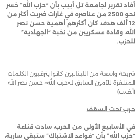
أفاد تقرير لجامعة تل أبيب بأن “حزب الله” خسر
نحو 2500 من عناصره في غارات ضربت أكثر من
12 ألف هدف، كان أكثرهم أهمية حسن نصر
الله، وقادة عسكريين من نخبة “الجهادية”
للحزب
.
شريحة واسعة من اللبنانيين كانوا يترقبون الكلمات
المتلفزة للأمين السابق لـ«حزب الله» حسن نصر الله
(أ.ف.ب)
حرب تحت السقف
في الأسابيع الأولى من الحرب، سادت قناعة
“حزب الله” بأن “قواعد الاشتباك” ستبقى سارية،