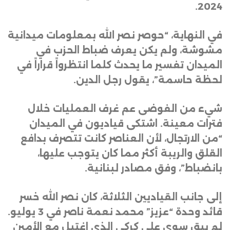
.
2024
في النهاية، “حوصر نصر الله بمعلومات ميدانية
مشوشة، ولم يكن يعرف ضباط الحزب في
الميدان تفسير ما يحدث كلما انتظرواً قراراً في
لحظة حاسمة”، يقول رجل الدين
.
شيء من الفوضى عم غرف العمليات خلال
فترات معينة. اشتكى قياديون في الميدان
“من الارتجال، لأن العناصر كانت تتصرف بدافع
القلق والريبة أكثر مما كان يتوجب عليها،
بانضباط”، وفق مصادر لبنانية
.
إلى جانب القياديين الثلاثة، كان نصر الله خسر
قائد وحدة “عزيز” محمد نعمة ناصر في 3 يوليو.
لم يبق سوى علي كركي الذي اغتيل مع الأمين