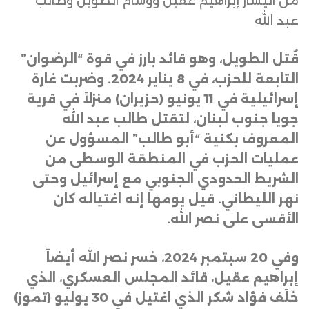
من اليسار إبراهيم عقيل ووسام الطويل وطالب
عبد الله
قُتل الطويل، وهو قائد بارز في قوة “الرضوان”
التابعة للحزب، في 8 يناير 2024. وضربت غارة
إسرائيلية في 11 يونيو (حزيران) منزلاً في قرية
جويا جنوب لبنان، لتقتل طالب عبد الله
المعروف بكنية “أبو طالب” المسؤول عن
عمليات الحزب في المنطقة الوسطى من
الشريط الحدودي الجنوبي مع إسرائيل وحتى
نهر الليطاني. قيل يومها إنه اغتياله كان
الأقسى على نصر الله
.
وفي 20 سبتمبر 2024، خسر نصر الله أيضاً
إبراهيم عقيل، قائد المجلس العسكري، الذي
خَلَف فؤاد شكر الذي اغتيل في 30 يوليو (تموز)