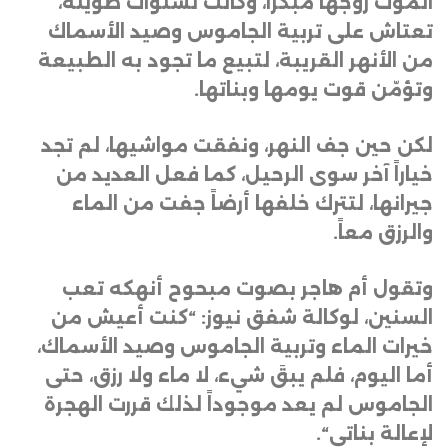
الموت زوجها مبكراً، وكانت لسنوات طويلة،
تعتاش على تربية الجاموس وصيد الأسماك
من الأنهر القريبة، لتبيع ما تجود به الطبيعة
وتؤمّن قوت يومها وبناتها
.
لكن حين جف النهر، ونفقت مواشيها، لم تجد
خياراً آخر سوى الرحيل، كما فعل العديد من
جيرانها، لتترك خلفها أرضاً جفت من الماء
والرزق معاً
.
وتقول أم هاجر بصوت مبحوح أنهكه تعب
السنين، لوكالة شفق نيوز: “كنت أعيش من
خيرات الماء وتربية الجاموس وصيد الأسماك،
أما اليوم، فلم يبقَ شيء، لا ماء ولا رزق، حتى
الجاموس لم يعد موجوداً لذلك قررت الهجرة
لإعالة بناتي
“.