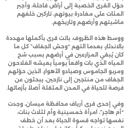
حوّل القرى الخصبة إلى أراض قاحلة، وأجبر
المئات على مغادرة بيوتهم، تاركين خلفهم
ماشيتهم وأرضهم وتاريخهم
.
ووسط هذه الظروف، باتت قرى بأكملها مهددة
بالاندثار، بعدما التهم “وحش الجفاف” كل ما
كان يُبقي المزارعين في أرضهم بسبب شح
المياه الذي بات واقعاً يومياً يعيشه الفلاحون
ومربو الجاموس وصيادو الأهوار، الذين حوّلهم
الجفاف من منتجين إلى نازحين، يبحثون عن
فرصة للحياة في المدن المثقلة أصلاً بأزماتها
.
وفي إحدى قرى أرياف محافظة ميسان، وجدت
“أم هاجر”، امرأة خمسينية وأم لثلاث بنات،
نفسها تواجه قسوة الحياة بعد أن خطف