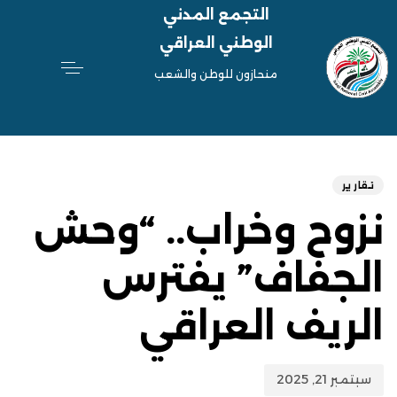
التجمع المدني
الوطني العراقي
منحازون للوطن والشعب
hed
ED
on:
IN:
تقارير
نزوح وخراب.. “وحش
الجفاف” يفترس
الريف العراقي
سبتمبر 21, 2025