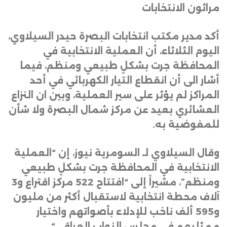
مراثون الانتخابات
أكد مدير مكتب انتخابات البصرة حيدر السيلاوي،
اليوم الثلاثاء، أن العملية الانتخابية في
المحافظة جرت بشكلٍ طبيعي ومنظم، فيما
أشار الى أن انقطاع التيار الكهربائي في أحد
المراكز لم يؤثر على سير العملية، وبين ان النزاع
العشائري بعيد عن مركز شمال البصرة ولا شأن
للمفوضية به
.
وقال السيلاوي لـ السومرية نيوز، إن “العملية
الانتخابية في المحافظة جرت بشكلٍ طبيعي
ومنظم”، مشيراً إلى “افتتاح 522 مركز اقتراع و3
آلاف محطة انتخابية لاستقبال أكثر من مليون
و595 ألف ناخب للإدلاء بأصواتهم واختيار
ممثليهم في مجلس النواب العراقي
“.