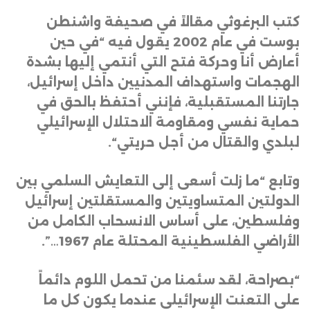
كتب البرغوثي مقالاً في صحيفة واشنطن
بوست في عام 2002 يقول فيه “في حين
أعارض أنا وحركة فتح التي أنتمي إليها بشدة
الهجمات واستهداف المدنيين داخل إسرائيل،
جارتنا المستقبلية، فإنني أحتفظ بالحق في
حماية نفسي ومقاومة الاحتلال الإسرائيلي
لبلدي والقتال من أجل حريتي
“.
وتابع “ما زلت أسعى إلى التعايش السلمي بين
الدولتين المتساويتين والمستقلتين إسرائيل
وفلسطين، على أساس الانسحاب الكامل من
الأراضي الفلسطينية المحتلة عام 1967
…”.
“
بصراحة، لقد سئمنا من تحمل اللوم دائماً
على التعنت الإسرائيلي عندما يكون كل ما