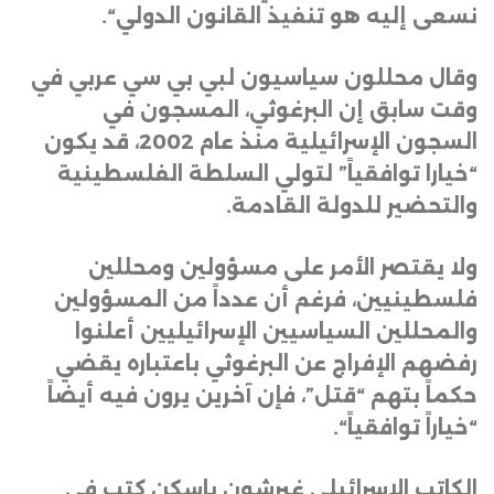
نسعى إليه هو تنفيذ القانون الدولي
“.
وقال محللون سياسيون لبي بي سي عربي في
وقت سابق إن البرغوثي، المسجون في
السجون الإسرائيلية منذ عام 2002، قد يكون
“خيارا توافقياً” لتولي السلطة الفلسطينية
والتحضير للدولة القادمة
.
ولا يقتصر الأمر على مسؤولين ومحللين
فلسطينيين، فرغم أن عدداً من المسؤولين
والمحللين السياسيين الإسرائيليين أعلنوا
رفضهم الإفراج عن البرغوثي باعتباره يقضي
حكماً بتهم “قتل”، فإن آخرين يرون فيه أيضاً
“خياراً توافقياً
“.
الكاتب الإسرائيلي غيرشون باسكن كتب في