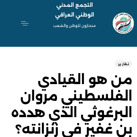
التجمع المدني
الوطني العراقي
منحازون للوطن والشعب
hed
ED
on:
IN:
تقارير
من هو القيادي
الفلسطيني مروان
البرغوثي الذي هدده
بن غفير في زنزانته؟