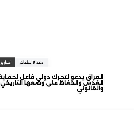
منذ 9 ساعات
تقارير
العراق يدعو لتحرك دولي فاعل لحماية
القدس والحفاظ على وضعها التاريخي
والقانوني