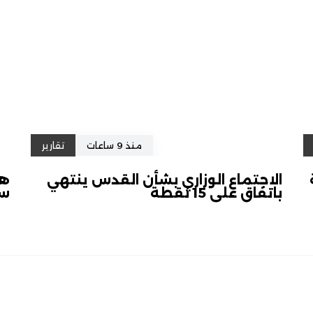
منذ 9 ساعات
تقارير
الاجتماع الوزاري بشأن القدس ينتهي
هل
باتفاق على 15 نقطة
سل