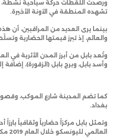
ورصدت اللقطات حركة سياحية نشطة، إذ تو
تشهده المنطقة في الآونة الأخيرة
.
بينما يرى العديد من المراقبين، أن 
والعالم، إذ تبرز قيمتها الحضارية وتسلّ
وتُعد بابل من أبرز المدن الأثرية في 
وأسد بابل، وبرج بابل (الزقورة)، إضافة 
كما تضم المدينة شارع الموكب، وقصور 
بغداد
.
وتمثل بابل مركزاً حضارياً وثقافياً بارزاً
العالمي لليونسكو خلال العام 2019 مكانتها كأحد أهم الشواهد التاريخية في المنطقة والعالم.