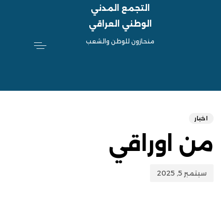
التجمع المدني
الوطني العراقي
منحازون للوطن والشعب
hed
ED
on:
IN:
اخبار
من اوراقي
سبتمبر 5, 2025