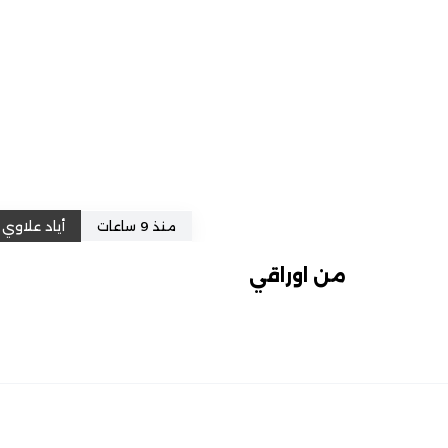
منذ 9 ساعات
أياد علاوي
من اوراقي