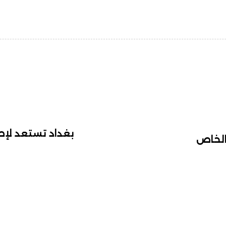
بغداد تستعد لإط
 الخاص