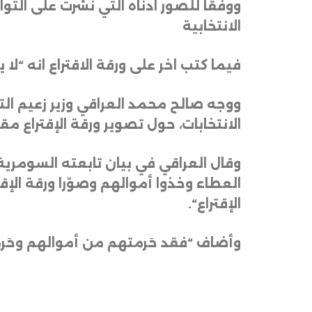
ووفقا للصور ادناه التي نشرت على الت
الانتخابية
فيما كتب اخر على ورقة الاقتراع انه “لا
ووجه صالح محمد العراقي وزير زعيم ال
الانتخابات، حول تصوير ورقة الإقتراع مق
وقال العراقي في بيان تابعته السومرية
العطاء وخذوا أموالهم وصوّرا ورقة الإق
الإقتراع
“.
وأضاف “فقد حَرمتهم من أموالهم وحَر