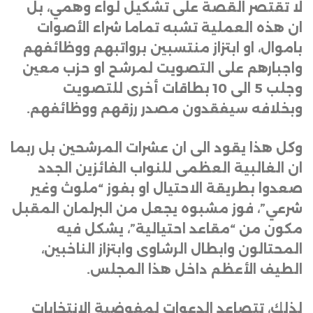
لا تقتصر القصة على تشكيل لواء وهمي، بل
ان هذه العملية تشبه تماما شراء الأصوات
باموال، او ابتزاز منتسبين برواتبهم ووظائفهم
واجبارهم على التصويت لمرشح او حزب معين
وجلب 5 الى 10 بطاقات أخرى للتصويت
وبخلافه سيفقدون مصدر رزقهم ووظائفهم
.
وكل هذا يقود الى ان عشرات المرشحين بل ربما
ان الغالبية العظمى للنواب الفائزين الجدد
صعدوا بطريقة الاحتيال او بفوز “ملوث وغير
شرعي”، فوز مشبوه يجعل من البرلمان المقبل
مكون من “مقاعد احتيالية”، يشكل فيه
المحتالون وابطال الرشاوى وابتزاز الناخبين،
الطيف الأعظم داخل هذا المجلس
.
لذلك، تتصاعد الدعوات لمفوضية الانتخابات