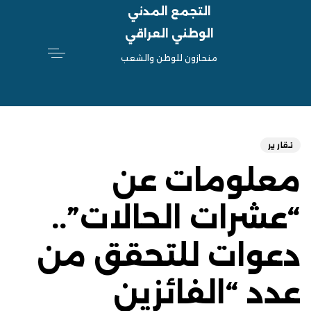
التجمع المدني
الوطني العراقي
منحازون للوطن والشعب
hed
ED
on:
IN:
تقارير
معلومات عن
“عشرات الحالات”..
دعوات للتحقق من
عدد “الفائزين