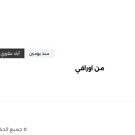
منذ يومين
أياد علاوي
من اوراقي
© جميع الحق