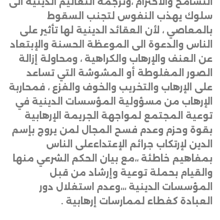
التسامح والاحترام ،وترجمة التعاليم الدينية الى
سلوك يهذب النفوس لتجنب السقوط
بالمعاصي ، لأن العقائد الدينية لها تأثير على
الناس والدعوة الى الموعظة الحسنة والإبتعاد
عن العنف والإرهاب والكراهية ، ومحاولة إزالة
الصور المغلوطة أو المشوشة التي تساعد
على الإرهاب والتخريب والخوف والفزع ، فمحاربة
الإرهاب من مسؤولية المؤسسات الدينية في
توعية المجتمع لمواجهة الجريمة الإرهابية
بقوة وحزم وعدم فسح المجال لمن يروج بإسم
الدين لإرتكاب جرائم الإعتداءعلى الناس
بمفاهيم خاطئة ،،مع بيان الحكم الشرعي منها
والقيام بحملة توعية وإرشاد من قبل
المؤسسات الدينية ،،،وعدم استغلال دور
العبادة كغطاء لممارسات إرهابية
.