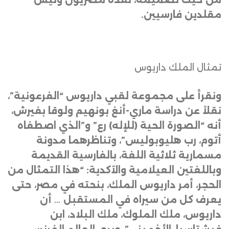
مقلدين فارسيين
.
تمثال الملك داريوس
ونقرأ على مجموعة لقبي داريوس “الفرعونية”،
نقلاً عن دراسة ماري-أنغ بونهيم ولوقا بفيرش،
أنه “الصورة الحية (للإله) رع” و”الذي اصطفاه
أتوم، رب هليوبوليس”، وتناظرهما مدونة
مسمارية ثلاثية اللغة، بالفارسية القديمة
وباللغتين العيلامية والآكدية: “هذا التمثال من
الحجر، أمر داريوس الملك، بنحته في مصر، حتى
يعرف كل من سيراه في المستقبل … أن
داريوس، ملك الملوك، ملك البلاد، ابن