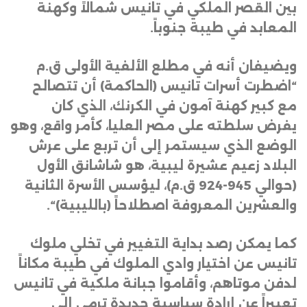
بين القصر الملكي في تانيس شمالاً وكهنة
المعابد في طيبة جنوباً
.
ويضيفان أنه في مطلع الألفية الأولى ق.م
“اضطرت أسرات تانيس (الحاكمة) أن تتصالح
مع كبير كهنة آمون في الكرنك، الذي كان
يفرض سلطته على مصر العليا، كأمر واقع، وهو
الوضع الذي سيستمر إلى أن تربع على عرش
البلاد زعيم عشيرة ليبية، هو شاشانق الأول
(حوالي 945-924 ق.م)، ليؤسس الأسرة الثانية
والعشرين المعروفة اصطلاحاً (بالليبية)
“.
كما يمكن رصد بداية التغيير في تخلي ملوك
تانيس عن اختيار وادي الملوك في طيبة مكاناً
لدفن موتاهم، وأقاموا جبانة ملكية في تانيس
تعبيراً عن إرادة سياسية جديدة ترمي إلى