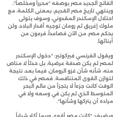
الفاتح الجديد مصر بوصفه “محرراً ومخلصاً”،
وينتهي تاريخ مصر القديم، بمعنى الكلمة، مع
احتلال الإسكندر المقدوني، وسوف يتولى
ملوك إغريق ثم رومان توجيه أقدار البلاد، ولن
يحكم مصر، من الآن فصاعداً، فرعون من
أبنائها
.
ويقول الفرنسي فيركوتير: “دخول الإسكندر
لمصر لم يكن صدفة عرضية، بل حدثاً لا مناص
منه، شأنه شأن غزو الرومان، فيما بعد، نتيجة
لتوازن القوى المتنافسة. فمصر في ذلك
الوقت كانت جزءاً لا يتجزأ من عالم البحر
المتوسط الذي لم يكن في وسعه ولا في
مراده أن يتركها وشأنها
“.
ويضيف: “كانت مصر أقوى وربما أكثر شباباً