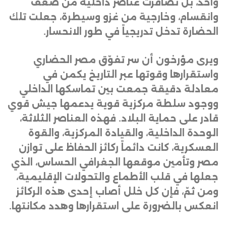
واحد، بل تضافرت عناصر داخلية من ضعف
وانقسام، وخارجية من غزو وسيطرة، جعلت تلك
الحضارة تدخل تدريجياً في طور الانحسار
.
ويرى مؤرخون أن سر تفوّق مصر الحضاري
واستقرارها وقوتها عبر التاريخ يكمن في
معادلة دقيقة جمعت بين تماسكها الداخلي
ووجود سلطة مركزية قوية يدعمها جيش قوي
قادر على حماية البلاد. فهذه العناصر الثلاثة،
الوحدة الداخلية، والقيادة المركزية، والقوة
العسكرية، كانت دائماً ركائز الحفاظ على توازن
مصر وتأمين موقعها الجغرافي الحساس، الذي
جعلها في قلب الأطماع والتحولات الإقليمية،
ومن ثمّ، فإن كل خلل أصاب إحدى هذه الركائز
انعكس بالضرورة على استقرارها وهدد مكانتها
.