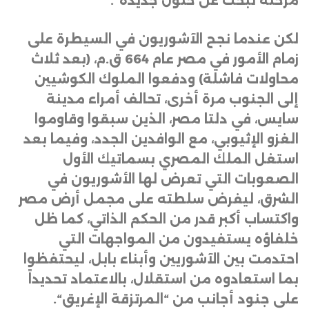
مرحلة تبحث عن حلول جديدة
“.
لكن عندما نجح الآشوريون في السيطرة على
زمام الأمور في مصر عام 664 ق.م، (بعد ثلاث
محاولات فاشلة) ودفعوا الملوك الكوشيين
إلى الجنوب مرة أخرى، تحالف أمراء مدينة
سايس، في دلتا مصر، الذين سبقوا وقاوموا
الغزو الإثيوبي، مع الوافدين الجدد، وفيما بعد
استغل الملك المصري بسماتيك الأول
الصعوبات التي تعرض لها الأشوريون في
الشرق، ليفرض سلطته على مجمل أرض مصر
واكتساب أكبر قدر من الحكم الذاتي، كما ظل
خلفاؤه يستفيدون من المواجهات التي
احتدمت بين الآشوريين وأبناء بابل، ليحتفظوا
بما استعادوه من استقلال، بالاعتماد تحديداً
على جنود أجانب من “المرتزقة الإغريق
“.