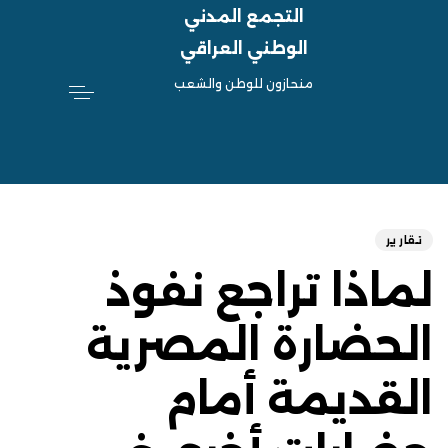
التجمع المدني
الوطني العراقي
منحازون للوطن والشعب
hed
ED
on:
IN:
تقارير
لماذا تراجع نفوذ
الحضارة المصرية
القديمة أمام