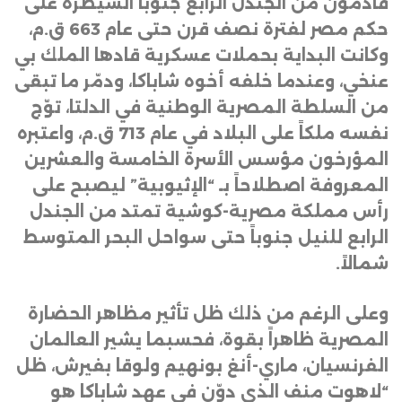
قادمون من الجندل الرابع جنوباً السيطرة على
حكم مصر لفترة نصف قرن حتى عام 663 ق.م،
وكانت البداية بحملات عسكرية قادها الملك بي
عنخي، وعندما خلفه أخوه شاباكا، ودمّر ما تبقى
من السلطة المصرية الوطنية في الدلتا، توّج
نفسه ملكاً على البلاد في عام 713 ق.م، واعتبره
المؤرخون مؤسس الأسرة الخامسة والعشرين
المعروفة اصطلاحاً بـ “الإثيوبية” ليصبح على
رأس مملكة مصرية-كوشية تمتد من الجندل
الرابع للنيل جنوباً حتى سواحل البحر المتوسط
شمالاً
.
وعلى الرغم من ذلك ظل تأثير مظاهر الحضارة
المصرية ظاهراً بقوة، فحسبما يشير العالمان
الفرنسيان، ماري-أنغ بونهيم ولوقا بفيرش، ظل
“لاهوت منف الذي دوّن في عهد شاباكا هو