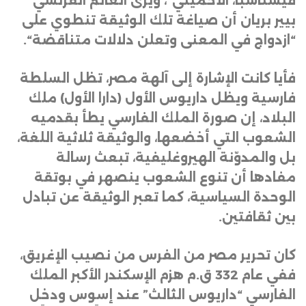
فيشتاسبا، الأخميني”، ويرى العالم الفرنسي
بيير بريان أن صياغة تلك الوثيقة تنطوي على
“ازدواج في المعنى وتعلن دلالات متناقضة
“.
فأيا كانت الإشارة إلى آلهة مصر، تظل السلطة
فارسية ويظل داريوس الأول (دارا الأول) ملك
البلاد، إن صورة الملك الفارسي يطأ بقدميه
الشعوب التي أخضعها، والوثيقة ثلاثية اللغة،
بل والمدوّنة الهيروغليفية، تبعث رسالة
مفادها أن تنوع الشعوب ينصهر في بوتقة
الوحدة السياسية، كما تعبر الوثيقة عن تبادل
بين ثقافتين
.
كان تحرير مصر من الفرس من نصيب الإغريق،
ففي عام 332 ق.م هزم الإسكندر الأكبر الملك
الفارسي “داريوس الثالث” عند إسوس ودخل