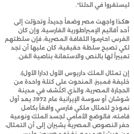
ليستقروا في الدلتا
“.
هكذا واجهت مصر وضعاً جديداً، وتحوّلت إلى
أحد أقاليم الإمبراطورية الفارسية، وإن كان
الفرس احترموا الثقافة المصرية، فإن سلطتهم
لكي تصبح سلطة حقيقية، كان عليها أن تجد
تعبيراً لها بالنص والاستعانة بناصية الفن
.
إن تمثال الملك داريوس الأول (دارا الأول)،
خليفة قمبيز، المنحوت على كتلة واحدة من
الحجارة المصرية، والذي اكتُشف في مدينة
شوشان أو سوسة الإيرانية عام 1972، يعد أول
نموذج لتمثال ملكي فارسي واقفاً بكامل
قامته، فالوضع الأمامي لجسد الملك ونوعية
حفر النصوص المصرية يشيران إلى أن التمثال،
من حيث تصميمه، نفذه مصريون وليس