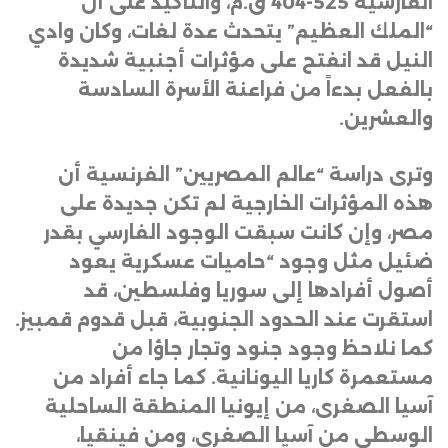
الفارسية 525-404 ق.م، والتأكيد على أن
“الملك العظيم” يتحدث عدة لغات، وكان وادي
النيل قد انفتح على مؤثرات أجنبية شديدة
بالفعل بدءاً من فراعنة الأسرة السادسة
والعشرين
.
وترى دراسة “عالم المصريين” الفرنسية أن
هذه المؤثرات الخارجية لم تكن جديدة على
مصر، وإن كانت سبقت الوجود الفارسي بقدر
ضئيل مثل وجود “حاميات عسكرية يعود
أصول أفرادها إلى سوريا وفلسطين، قد
استقرت عند الحدود الجنوبية، قبل قدوم قمبيز.
كما نلاحظ وجود جنود وتجار جاؤا من
مستعمرة كاريا اليونانية. كما جاء أفراد من
آسيا الصغرى، من إيونيا المنطقة الساحلية
الوسطى من آسيا الصغرى، ومن فينقيا،