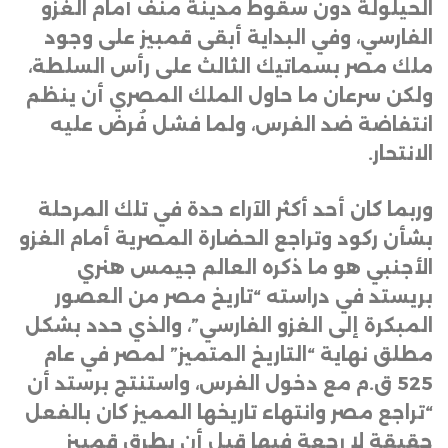
الحيلولة دون سقوط مدينة منف أمام الغزو
الفارسي، وفي البداية أبقى قمبيز على وجود
ملك مصر بسماتيك الثالث على رأس السلطة،
ولكن سرعان ما حاول الملك المصري أن ينظم
انتفاضة ضد الفرس، ولما فشل فُرض عليه
الانتحار
.
وربما كان أحد أكثر الآراء حدة في تلك المرحلة
بشأن ركود وتراجع الحضارة المصرية أمام الغزو
الأجنبي هو ما ذكره العالم جيمس هنري
بريستد في دراسته “تاريخ مصر من العصور
المبكرة إلى الغزو الفارسي”، والذي حدد بشكل
مطلق نهاية “التاريخ المتميز” لمصر في عام
525 ق.م مع دخول الفرس، واستنتج برستد أن
“تراجع مصر وانتهاء تاريخها المميز كان بالفعل
حقيقة لا رجعة فيها قبل أن يطرق قمبيز