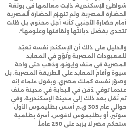
شواطئ الإسكندرية، ذابت معالمها في بوتقة
الحضارة المصرية، ولم تنهزم الحضارة المصرية
أمام حضارة الأجنبي كأنه أجل محتوم، بل ظلت
تتحدى بفضل ديانتها وثقافتها وعلومها
“.
والدليل على ذلك أن الإسكندر نفسه تعبّد
للمعبودات المصرية وتُوّج في المعابد
المصرية في منف وإيونو، وذهب حتى واحة
سيوة وأقام المعابد على الطريقة المصرية، بل
وصوّر نفسه كملك مصري، ويقول علماء إنه
عندما توفي دُفن في البداية في مدينة منف
ثم نُقل بعد ذلك إلى مدينة الإسكندرية، وفي
حوالي عام 305 ق.م أسس بطليموس الأول
سوتير، أو بطليموس لاغوس، أسرة بطلمية
ستحكم مصر لا يزيد على 250 عاماً
.