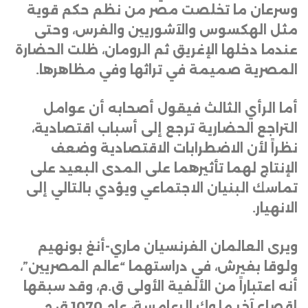
وسرعان ما تخلصت مصر من نظم حكم قوية
مثل الهكسوس والآشوريين والفرس، وحتى
عندما دخلها الإغريق ثم الرومان، ظلت الحضارة
المصرية صميمة في تراثها وفي مظاهرها
.
أما الرأي الثالث فيقول أصحابه أن عوامل
التراجع الحضارية ترجع إلى أسباب اقتصادية،
نظراً لأن الاضطرابات الاقتصادية وضعف
الإنتاج لهما تأثيرهما على المدى البعيد على
تماسك البنيان الاجتماعي ويؤدي بالتالي إلى
الانهيار
.
ويرى العالمان الفرنسيان ماري-أنغ بونهيم
ولوقا بفيرش، في دراستهما “عالم المصريين”،
أنه اعتباراً من الألفية الأولى ق.م، وقد سبقها
إقصاء آخر ملوك الرعامسة، عام 1070 ق.م