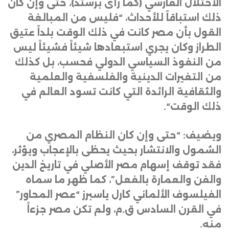
الاحتلال الفارسي (كما رأى برستد)، حتى وإن كان
ذلك استباقاً للأحداث، “فليس من المبالغة
القول بأن مصر كانت في ذلك الوقت بلداً عتيق
الطراز وكان يجري استبعادها شيئاً فشيئاً ليس
من النفوذ السياسي الدولي فحسب، بل كذلك
من التغيرات الدينية والفلسفية والعلمية
والثقافية الرائدة التي كانت تسود العالم في
ذلك الوقت
“.
ويضيف: “حتى وإن كان النظام المصري من
الشمول والانتشار بحيث يحظى بالإعجاب ويؤثر،
فقد توقف إسهام مصر الأصلي في تاريخ الدين
والفن والعمارة بالفعل”، كما ظهر ما سماه
الفيلسوف الألماني كارل ياسبرز “عصر المحاور”
في القرن السادس ق.م، ولم تكن مصر جزءاً
منه
.