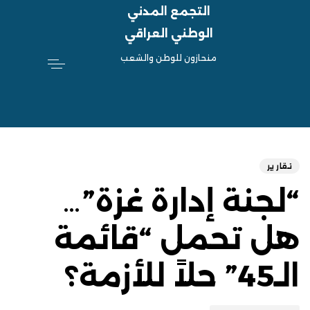
التجمع المدني
الوطني العراقي
منحازون للوطن والشعب
hed
ED
on:
IN:
تقارير
“لجنة إدارة غزة”…
هل تحمل “قائمة
الـ45” حلاً للأزمة؟