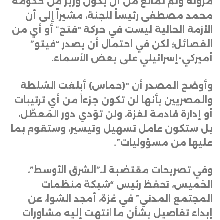
مرونة ولم تمانع من أن يكون وزير من حكومة
محمد مصطفى رئيساً للجنة، مشيراً إلى أن
الأزمة الحالية ليست في حركة “فتح” أو أي من
الفصائل؛ لكن في احتمال أن يصدر “فيتو”
أميركي-إسرائيلي على بعض الأسماء
.
وأوضح المصدر أن “(حماس) أبلغت السُلطة
والمصريين بأنها لن تكون جزءاً من أي ترتيبات
أو إدارة قادمة لغزة، ولن تؤدي دور المُعطِّل،
بل ستكون عامل تسهيل وتيسير، وستقوم بما
عليها من مسؤوليات”
.
وفي تصريحات مقتضبة لـ”الشرق الأوسط”،
الخميس، تحفظ رئيس “شبكة منظمات
المجتمع المدني” في غزة، أمجد الشوا، عن
إبداء تفاصيل بشأن ما انتهت إليه مشاورات