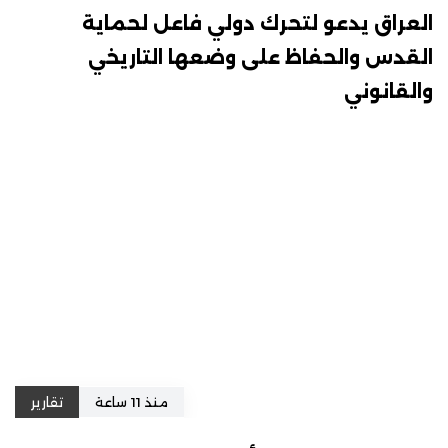
العراق يدعو لتحرك دولي فاعل لحماية
القدس والحفاظ على وضعها التاريخي
والقانوني
منذ 11 ساعة
تقارير