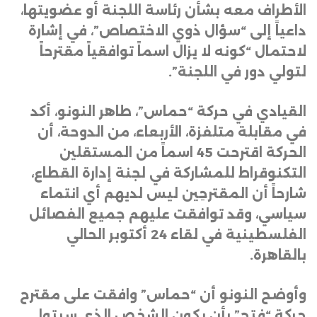
الأطراف معه بشأن رئاسة اللجنة أو عضويتها،
داعياً إلى “سؤال ذوي الاختصاص”، في إشارة
لاحتمال “كونه لا يزال اسماً توافقياً مقترحاً
لتولي دور في اللجنة”
.
القيادي في حركة “حماس”، طاهر النونو، أكد
في مقابلة متلفزة، الأربعاء، من الدوحة، أن
الحركة اقترحت 45 اسماً من المستقلين
التكنوقراط للمشاركة في لجنة إدارة القطاع،
شارحاً أن المقترحِين ليس لديهم أي انتماء
سياسي، وقد توافقت عليهم جميع الفصائل
الفلسطينية في لقاء 24 أكتوبر الحالي
بالقاهرة
.
وأوضح النونو أن “حماس” وافقت على مقترح
حركة “فتح” بأن يكون الشخص الذي سيتولى