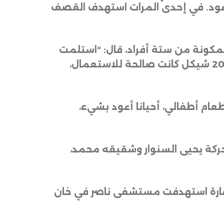
لا أعود. في إحدى المرات استهدف القصف
مكونة من ستة أفراد، قال: “استلمت
1000 شيكل (حوالي 300 دولار) من الأوراق النقدية المتهالكة، لم يقبل بها أي تاجر. فقط 200 شيكل كانت صالحة للاستعمال،
ام أطفالي، أحيانا أعود بشيء،
لحركة يحيى السنوار وشقيقه محمد،
غارة استهدفت مستشفى ناصر في خان