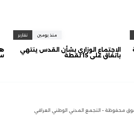
منذ يومين
تقارير
الاجتماع الوزاري بشأن القدس ينتهي
هل
باتفاق على 15 نقطة
سل
وق محفوظة – التجمع المدني الوطني العراقي