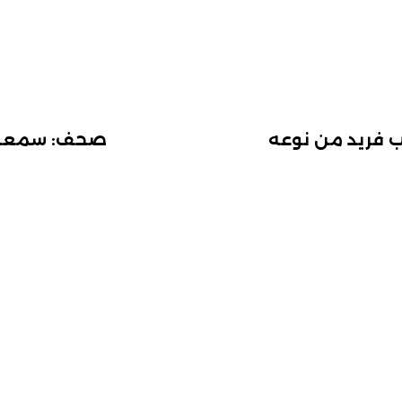
ب فريد من نوعه
صحف: سمعة “إ