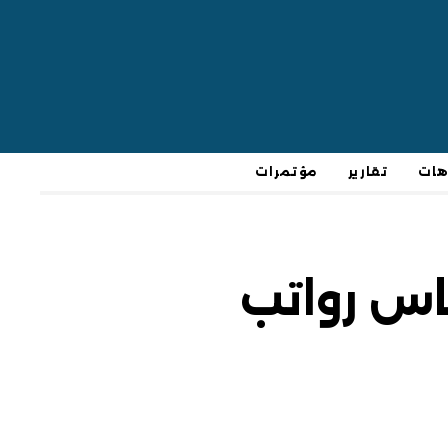
هات
تقارير
مؤتمرات
Published
PUBLISHED
on:
IN:
اس رواتب