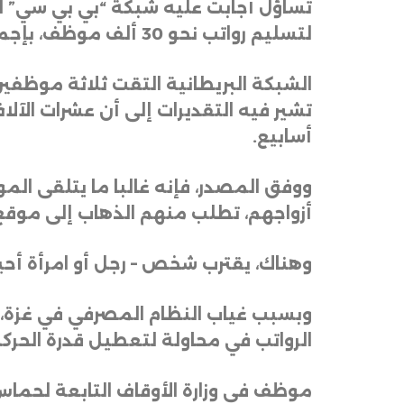
تساؤل أجابت عليه شبكة “بي بي سي” ا
لتسليم رواتب نحو 30 ألف موظف، بإجمالي تكلفة وصلت إلى 7 ملايين دولار
أسابيع
.
ووفق المصدر، فإنه غالبا ما يتلقى ا
أزواجهم، تطلب منهم الذهاب إلى موق
وهناك، يقترب شخص – رجل أو امرأة أحي
وبسبب غياب النظام المصرفي في غزة، ب
الرواتب في محاولة لتعطيل قدرة الحرك
موظف في وزارة الأوقاف التابعة لحماس