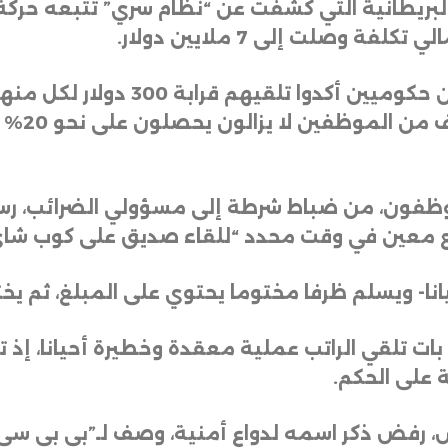
لبريطانية التي كشفت عن “نظام سري” تتبعه حركة
.
الشبكة البريطانية التقت ثلاثة موظف
تشير فيه
لموظفون، من ضباط شرطة إلى مسؤولي الضرائب، ر
ع معين في وقت محدد “للقاء صديق على كوب شا
انا- ويسلم ظرفا مختوما يحتوي على المبلغ، ثم 
ات تلقي الراتب عملية معقدة وخطيرة أحيانا، إذ 
ة على الحكم
.
، رفض ذكر اسمه لدواع أمنية، وصف لـ”بي بي سي” 