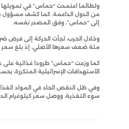
ولطالما اعتمدت “حماس” في تمويلها عل
إلى “حماس”، وفق المصدر نفسه
.
وخلال الحرب، لجأت الحركة إلى فرض ضرا
مئة ضعف سعرها الأصلي، إذ بلغ سعر العلبة الواحدة 170 دولارا مقار
كما وزعت “حماس” طرودا غذائية على عنا
الأستهدافات الإسرائيلية المتكررة، بحس
وفي ظل النقص الحاد في المواد الغذائي
سوء التغذية، ووصل سعر كيلوغرام الدقيق مؤخرا في غزة إلى 80 دولا