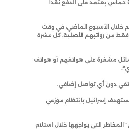
 حماس يعتمد على الدفع نقدا
ين حكوميين أكدوا تلقيهم قرابة 300 دولار لكل منهم خلال الأسبوع الماضي، في وقت
 التقديرات إلى أن عشرات الآلاف من الموظفين لا يزالون يحصلون على نحو 20% فقط من رواتبهم الأصلية، كل عشرة
سائل مشفرة على هواتفهم أو هواتف
ي
“.
يختفي دون أي تواصل إضافي
.
تستهدف إسرائيل بانتظام موزعي
المخاطر التي يواجهها خلال استلام