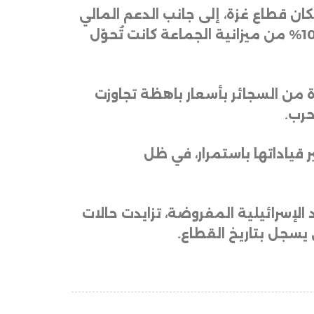
 قطاع غزة، إلى جانب الدعم المالي
من الدول الداعمة. كما كشف مسؤول بارز في جماعة الإخوان المحظورة في مصر، أن نحو 10% من ميزانية الجماعة كانت تُحوّل
ة من السجائر بأسعار باهظة تجاوزت
.
 قياداتها باستمرار، في ظل
الإسرائيلية المفروضة، تزايدت حالات