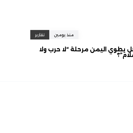
منذ يومين
تقارير
 يطوي اليمن مرحلة “لا حرب ولا
ام”؟