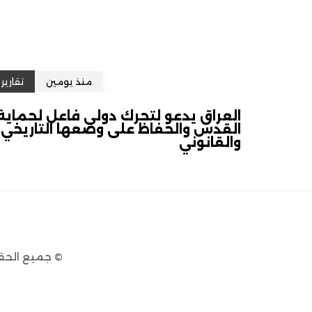
منذ يومين
تقارير
العراق يدعو لتحرك دولي فاعل لحماية
القدس والحفاظ على وضعها التاريخي
والقانوني
© جميع الحق