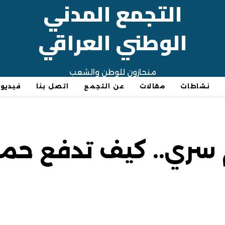
التجمع المدني
الوطني العراقي
منحازون للوطن والشعب
نشاطات
مقالات
عن التجمع
اتصل بنا
فيديو
سري.. كيف تدفع حم