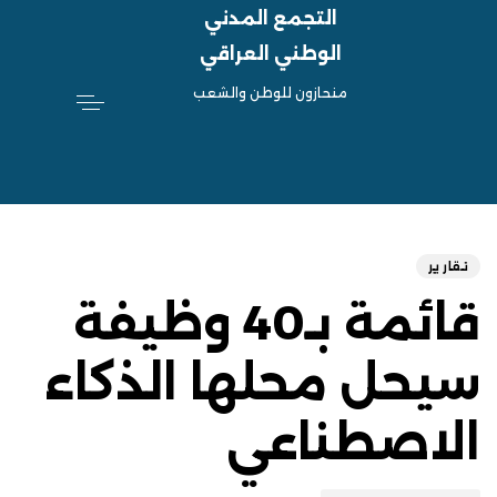
التجمع المدني
الوطني العراقي
منحازون للوطن والشعب
hed
ED
on:
IN:
تقارير
قائمة بـ40 وظيفة
سيحل محلها الذكاء
الاصطناعي