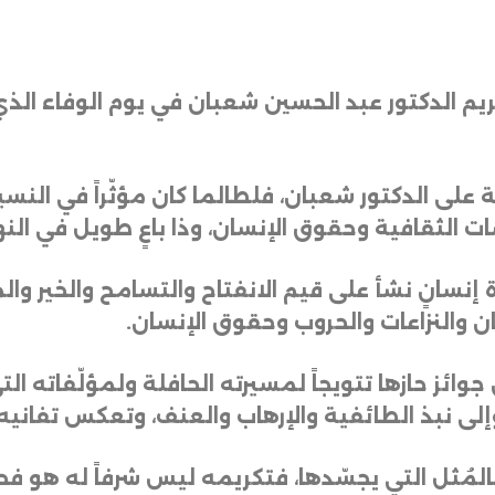
ريم
الدكتور
عبد
الحسين
شعبان
في
يوم
الوفاء
الذي
ة
على
الدكتور
شعبان،
فلطالما
كان
مؤثّراً
في
النسي
ات
الثقافية
وحقوق
الإنسان،
وذا
باعٍ
طويل
في
الن
إنسانٍ
نشأ
على
قيم
الانفتاح
والتسامح
والخير
وال
ان
والنزاعات
والحروب
وحقوق
الإنسان
.
جوائز
حازها
تتويجاً
لمسيرته
الحافلة
ولمؤلّفاته
الت
إلى
نبذ
الطائفية
والإرهاب
والعنف،
وتعكس
تفانيه
المُثل
التي
يجسّدها،
فتكريمه
ليس
شرفاً
له
هو
فح