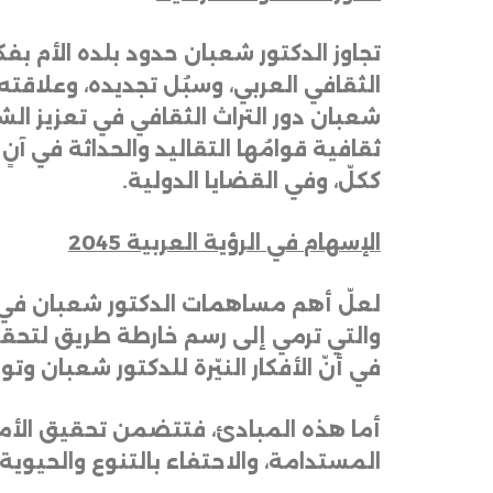
تجاوز
الدكتور
شعبان
حدود
بلده
الأم
بفك
الثقافي
العربي،
وسبُل
تجديده،
وعلاقته
شعبان
دور
التراث
الثقافي
في
تعزيز
الش
ثقافية
قوامُها
التقاليد
والحداثة
في
آنٍ
ككلّ،
وفي
القضايا
الدولية
.
الإسهام
في
الرؤية
العربية
2045
لعلّ
أهم
مساهمات
الدكتور
شعبان
في
والتي
ترمي
إلى
رسم
خارطة
طريق
لتحق
في
أنّ
الأفكار
النيّرة
للدكتور
شعبان
وتو
أما
هذه
المبادئ،
فتتضمن
تحقيق
الأ
المستدامة،
والاحتفاء
بالتنوع
والحيوية،