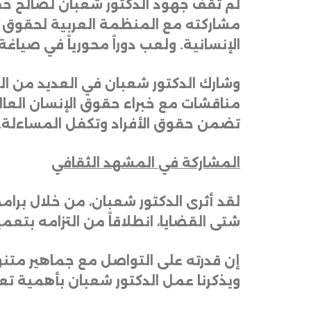
لم
تقف
جهود
الدكتور
شعبان
لصالح
حق
مشاركته
مع
المنظمة
العربية
لحقوق
الإنسانية
.
ولعب
دوراً
محورياً
في
صياغة
وشارك
الدكتور
شعبان
في
العديد
من
ال
مناقشات
مع
خبراء
حقوق
الإنسان
العا
تضمن
حقوق
الأفراد
وتكفل
المساءلة
.
المشاركة
في
المشهد
الثقافي
لقد
أثرى
الدكتور
شعبان،
من
خلال
برام
شتى
القضايا،
انطلاقاً
من
التزامه
بتعم
إن
قدرته
على
التواصل
مع
جماهير
متنو
ويذكرنا
عمل
الدكتور
شعبان
بأهمية
تعز