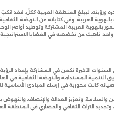
ره
ورؤيته،
ليبلغ
المنطقة
العربية
ككلّ
.
فقد
انكبّ
بالهوية
العربية
.
وفي
كتاباته
عن
النهضة
الثقافية
عور
بالهوية
العربية
المشتركة
وتوطيد
أواصر
الوحد
واحد
.
ناهيك
عن
تخصّصه
في
القضايا
الاستراتيجية
السنوات
الأخيرة
تكمن
في
المشاركة
بإعداد
الرؤية
يق
التنمية
المستدامة
والنهضة
الثقافية
في
العا
صياته
كانت
محورية
في
إرساء
المبادئ
الأساسية
لل
من
والسلامة،
وتعزيز
العدالة
والإنصاف،
والنهوض
با
وتجديد
التراث
الثقافي
والحضاري
في
المنطقة
الع