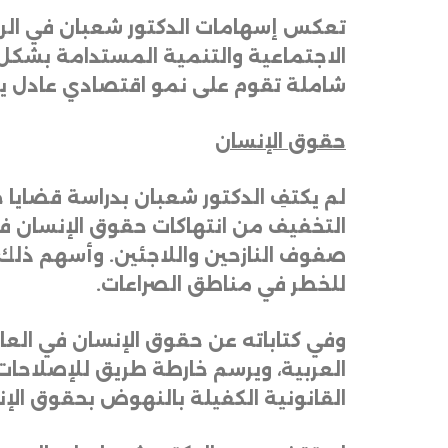
تعكس
إسهامات
الدكتور
شعبان
في
الر
الاجتماعية
والتنمية
المستدامة
بشكل
شاملة
تقوم
على
نمو
اقتصادي
عادل
ي
حقوق
الإنسان
لم
يكتفِ
الدكتور
شعبان
بدراسة
قضايا
ح
التخفيف
من
انتهاكات
حقوق
الإنسان
ف
صفوف
النازحين
واللاجئين
.
وأسهم
ذلك
للخطر
في
مناطق
الصراعات
.
وفي
كتاباته
عن
حقوق
الإنسان
في
العا
العربية،
ويرسم
خارطة
طريق
للإصلاحات
القانونية
الكفيلة
بالنهوض
بحقوق
الإ