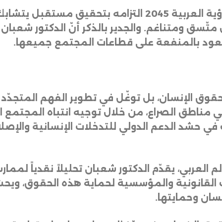
ؤية
العربية
2045
التزامه
بتحقيق
مستقبل
يتشابك
متّسق
ومتناغم
.
والجدير
بالذكر
أنّ
الدكتور
شعبان
عود
بالمنفعة
على
قطاعات
المجتمع
جميعها
.
قوق
الإنسان،
بل
توغّل
في
تطوير
الفهم
المتجدّد
ي
مناطق
الصراع،
من
خلال
توجيه
انتباه
المجتمع
ا
في
حشد
الدعم
الدولي
للتدخلات
الإنسانية
والإصل
لم
العربي،
يقدّم
الدكتور
شعبان
تحليلاً
نقدياً
لممار
القانونية
والمؤسسية
لحماية
هذه
الحقوق،
ويحثّ
نسان
وحمايتها
.