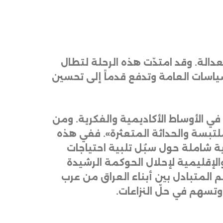
عدالة
.
وقد
امتدّت
هذه
الرحلة
لتطال
ياسات
العامة
وتدفع
قدماً
إلى
تحسين
في
الأوساط
الأكاديمية
والفكرية
.
ومن
لتبسة
والحداثة
المتعثرة
».
ففي
هذه
ة
شاملة
حول
سبُل
تلبية
احتياجات
الإقليمية
لإحلال
الحوكمة
الرشيدة
م
المتبادل
بين
أبناء
العراق
من
عرب
وتسهم
في
حلّ
النزاعات
.