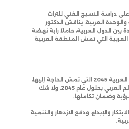
على
دراسة
النسيج
الغني
للتراث
والوحدة
العربية،
يناقش
الدكتور
ة
بين
الدول
العربية،
حاملاً
راية
نهضة
العربية
التي
تمسّ
المنطقة
العربية
العربية
2045
التي
تمسّ
الحاجة
إليها،
لم
العربي
بحلول
عام
2045.
ولا
شك
رؤية
وضمان
تكاملها
.
لابتكار
والإبداع،
ودفع
الازدهار
والتنمية
ربية
.