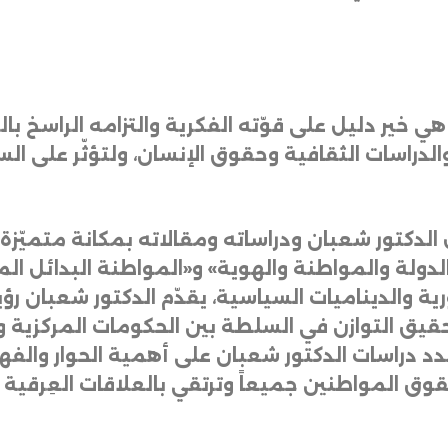
هي
خير
دليل
على
قوّته
الفكرية
والتزامه
الراسخ
بال
الدراسات
الثقافية
وحقوق
الإنسان،
ولتؤثّر
على
الس
الدكتور
شعبان
ودراساته
ومقالاته
بمكانة
متميّزة
لدولة
والمواطنة
والهوية
»
و
«
المواطنة
البدائل
الم
ية
والديناميات
السياسية،
يقدّم
الدكتور
شعبان
رؤي
قيق
التوازن
في
السلطة
بين
الحكومات
المركزية
و
دد
دراسات
الدكتور
شعبان
على
أهمية
الحوار
والفه
قوق
المواطنين
جميعاً
وترتقي
بالعلاقات
العِرقية