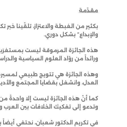
مقدّمة
بكثير
من
الغبطة
والاعتزاز،
تلقّينا
خبر
تك
والإبداع
”
بشكل
دوري
.
هذه
الجائزة
المرموقة
ليست
بمستغرَب
ورائداً
من
روّاد
العلوم
السياسية
والدراس
وهذه
الجائزة
هي
تتويج
طبيعي
لمسيرة
العدل،
وانشغل
بقضايا
المجتمع
والأدي
كما
أنّ
هذه
الجائزة
ليست
إلا
واحدةً
من
وتدعو
إلى
تفكيك
الخلافات
بين
العرب
و
في
تكريم
الدكتور
شعبان،
نحتفي
أيضاً
ب