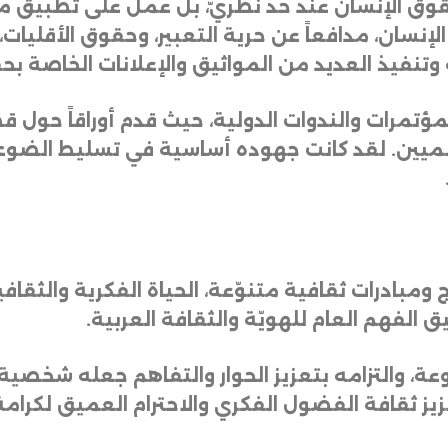
وق
الإنسان
عند
حدّ
نظريّ،
بل
عمل
على
تطبيق
م
الإنسان،
مدافعاً
عن
حرية
التعبير،
وحقوق
الأقليات،
وتنفيذ
العديد
من
المواثيق
والإعلانات
الخاصة
بح
مؤتمرات
والندوات
الدولية،
حيث
قدم
أوراقاً
حول
قض
لميين
.
لقد
كانت
جهوده
أساسية
في
تسليط
الضوء
ج
ومبادرات
ثقافية
متنوّعة،
الحياة
الفكرية
والثقافي
يق
الفهم
العام
للهويّة
والثقافة
العربية
.
عة،
والتزامه
بتعزيز
الحوار
والتفاهم
جعله
شخصية
يز
ثقافة
الفضول
الفكري
والاحترام
العميق
لكرامة