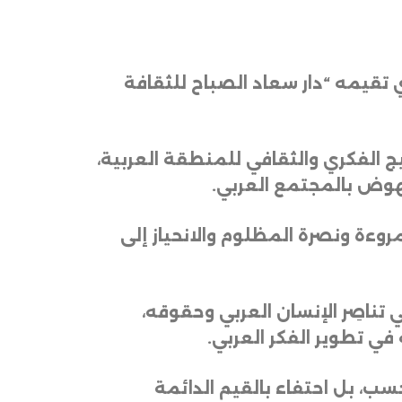
تقيمه
“
دار
سعاد
الصباح
للثقافة
ج
الفكري
والثقافي
للمنطقة
العربية،
هوض
بالمجتمع
العربي
.
مروءة
ونصرة
المظلوم
والانحياز
إلى
ي
تناصِر
الإنسان
العربي
وحقوقه،
في
تطوير
الفكر
العربي
.
سب،
بل
احتفاء
بالقيم
الدائمة