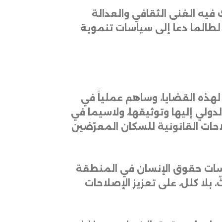
فيه
الغنى
الثقافي
والعدالة
لطالما
دعا
إلى
سياسات
تنموية
لهذه
القضايا،
وساهم
عملياً
في
لدولي
إليها
وتوثيقها،
ولاسيما
في
احات
القانونية
للسكان
المعرّضين
سات
حقوق
الإنسان
في
المنطقة
،
بلا
كلل،
على
تعزيز
الإصلاحات