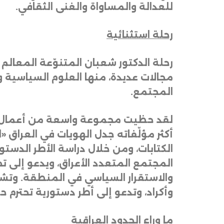
للعدالة
والمساواة
والغنى
الثقافي
.
رحلة
استثنائية
رحلة
الدكتور
شعبان
المتنوّعة
المعالم
مجالات
عديدة،
منها
العلوم
السياسية
و
المجتمع
.
لقد
حظيت
مجموعة
واسعة
من
أعمال
أكثر
مؤلّفاته
جدل
الهويات
في
العراق
«
ا
الكتابات،
ومن
خلال
دراسة
الأطر
الدستور
المجتمع
المتعدد
الأعراق،
ويدعو
إلى
تح
والاستقرار
السياسي
في
المنطقة
.
وتش
وأكراد،
وتدعو
إلى
أطر
دستورية
تحترم
ح
ما
وراء
الحدود
العراقية