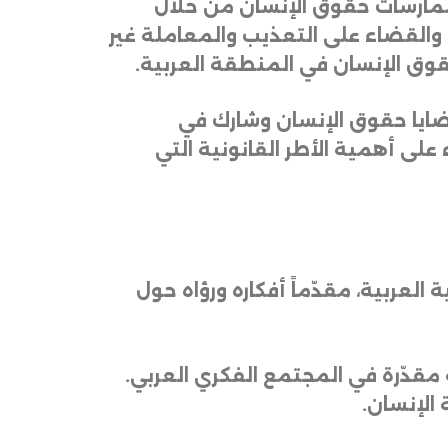
مارسات
حقوق
الإنسان
من
خلال
والقضاء
على
التعذيب
والمعاملة
غير
قوق
الإنسان
في
المنطقة
العربية
.
ايا
حقوق
الإنسان
وشارك
في
على
أهمية
الأطر
القانونية
التي
ة
العربية،
مقدّماً
أفكاره
ورؤاه
حول
مقدّرة
في
المجتمع
الفكري
العربي
.
الإنسان
.