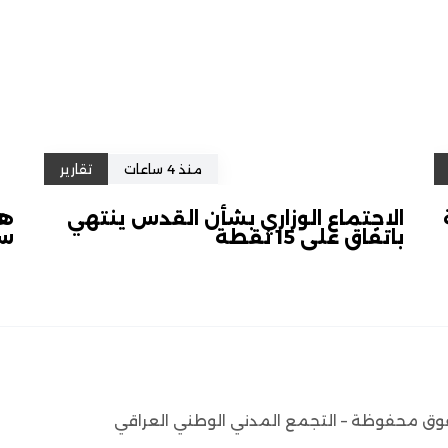
منذ 4 ساعات
تقارير
الاجتماع الوزاري بشأن القدس ينتهي
هل
باتفاق على 15 نقطة
سل
وق محفوظة – التجمع المدني الوطني العراقي