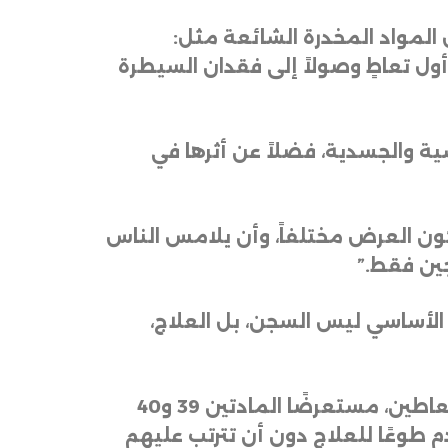
مواد المخدرة الشائعة مثل:
أول تعاطٍ وصولاً إلى فقدان السيطرة
ة والجسدية، فضلاً عن أثرها في
كون العرض مختلفاً، وأن يلامس الناس
جين فقط
.”
 الأساسي ليس السجن، بل العلاج،
كما سلط المعرض الضوء على البرامج الحكومية والخطوات القانونية المتبعة لعلاج المتعاطين، مستعرضًا المادتين 39 و40
201، حيث تسمح المادة 40 للمتعاطين بالتقدم طوعًا للعلاج دون أن تترتب عليهم