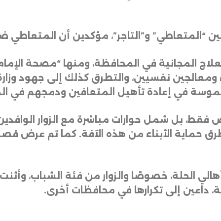
بين “المتعاطي” و”التاجر”، مؤكدين أن المتعاطي 
لعلاج المجانية في المحافظة، ومنها “مصحة الإمام
ومعالجين نفسيين، والتطرق كذلك إلى جهود وزارة
قط، بل شمل حوارات مباشرة مع الزوار الوافدين سي
طرق حماية الأبناء من هذه الآفة. كما تم عرض ق
أهالي الحلة، خصوصًا والزوار من فئة الشباب، وأثنت
، داعين إلى تكرارها في محافظات أخرى.