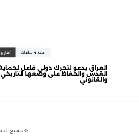
منذ 4 ساعات
تقارير
العراق يدعو لتحرك دولي فاعل لحماية
القدس والحفاظ على وضعها التاريخي
والقانوني
© جميع الحق