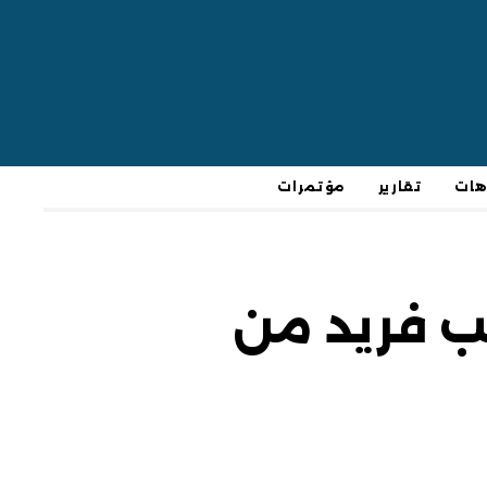
هات
تقارير
مؤتمرات
Published
PUBLISHED
on:
IN:
ب فريد من