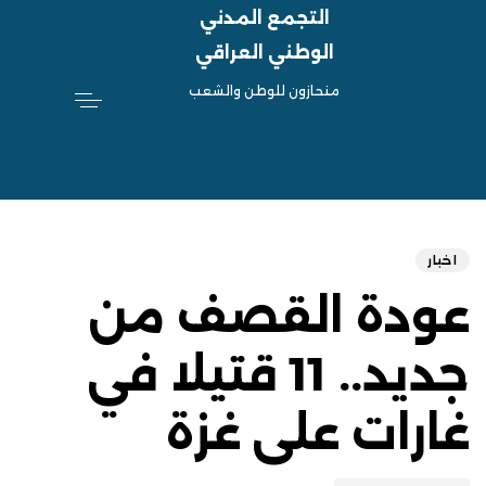
التجمع المدني
الوطني العراقي
منحازون للوطن والشعب
hed
ED
on:
IN:
اخبار
عودة القصف من
جديد.. 11 قتيلا في
غارات على غزة