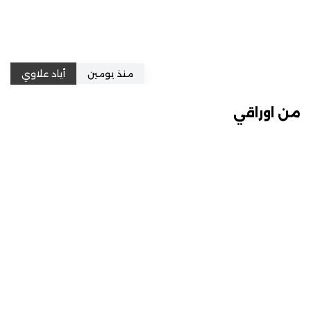
منذ يومين
أياد علاوي
من اوراقي