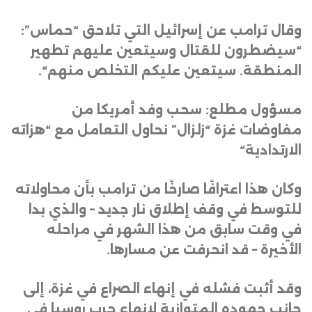
وقال ترامب عن إسرائيل التي تلاحق “حماس”:
“سيضطرون للقتال وسيتعين عليهم تطهير
المنطقة. سيتعين عليكم التخلص منهم
“.
مسؤول مطلع: سحب وفد أمريكا من
مفاوضات غزة “زلزال” نحاول التعامل مع “هزاته
الارتدادية
“
وكان هذا اعترافًا صارخًا من ترامب بأن محاولاته
للتوسط في وقف إطلاق نار جديد – والذي بدا
في وقت سابق من هذا الشهر في مراحله
الأخيرة – قد انحرفت عن مسارها
.
وقد أثبت فشله في إنهاء الصراع في غزة، إلى
جانب جهوده المتوازية لإنهاء حرب روسيا في