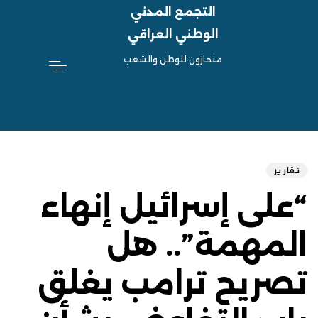
التجمع المدني
الوطني العراقي
منحازون للوطن والشعب
hed
ED
on:
IN:
تقارير
“على إسرائيل إنهاء
المهمة”.. هل
تصريح ترامب يغلق