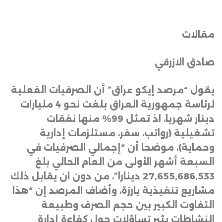
مقالات
صادق الازرقي
يقول “مرصد إيكو عراق” أن الصرفيات الفعلية
لرئاسة جمهورية العراق بلغت نحو 4 مليارات
دينار شهريا، اذ تمثل 99% منها نفقات
تشغيلية (رواتب، سفر، مستلزمات إدارية
وحماية)، موضحا أن “إجمالي الصرفيات في
السبعة أشهر الأولى من العام الحالي بلغ
27,655,686,533 دينارا”، من دون ان يقابل ذلك
مشاريع تنفيذية بارزة، وأضاف المرصد إن “هذا
التفاوت الكبير بين حجم الصرف وطبيعة
النشاطات يثير تساؤلات حول كفاءة إدارة