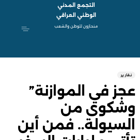
التجمع المدني
الوطني العراقي
منحازون للوطن والشعب
hed
ED
on:
IN:
تقارير
عجز في الموازنة”
وشكوى من
السيولة.. فمن أين