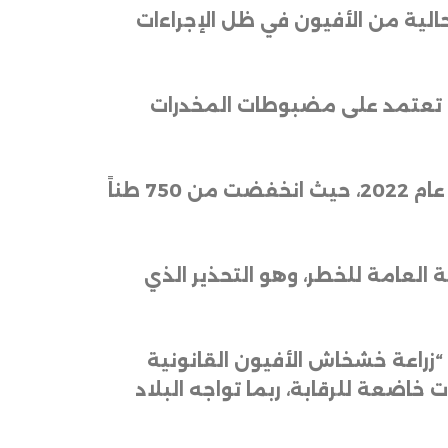
حالية من الأفيون في ظل الإجراءات
رى، تعتمد على مضبوطات المخدرات
ومع ذلك، فقد انخفضت الكميات المضبوطة منذ أن حظرت “طالبان” زراعة الخشخاش في عام 2022، حيث انخفضت من 750 طناً
 العامة للخطر، وهو التحذير الذي
“زراعة خشخاش الأفيون القانونية
خاضعة للرقابة، ربما تواجه البلاد