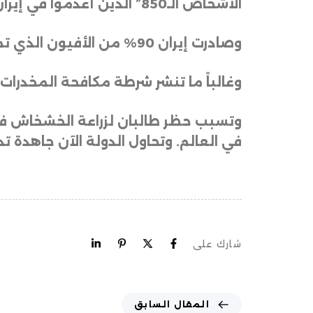
الأشخاص الـ850” الذين أُعدموا في إيران في عام 2023 واجهوا تهماً تتعلق بالمخدرات
وصادرت إيران 90% من الأفيون الذي تمت مصادرته في جميع أنحاء العالم في عام 2019، وفقاً للأمم المتحدة
وغالباً ما تنشر شرطة مكافحة المخدرا
وتسبب حظر طالبان لزراعة الخشخاش في 
في العالم. وتحاول الدولة الآن جاهدة ت
شارك على
المقال السابق