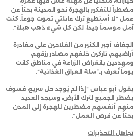
خياراته، متخلياً عن مهنة عاش فيها عمره،
مضطراً للتفكير بالهجرة نحو المدينة بحثاً عن
عمل “لا أستطيع ترك عائلتي تموت جوعاً. كنت
آمل موسماً جيداً، لكن كل شيء ذهب هباءً
“.
الجفاف أجبر الكثير من الفلاحين على مغادرة
أراضيهم، تاركين خلفهم مصادر رزقهم،
ومهددين بانقراض الزراعة في مناطق كانت
يوماً تُعرف بـ”سلة العراق الغذائية
“.
يقول أبو عباس “إذا لم يُوجد حل سريع، فسوف
يضطر الجميع لترك الأرض، وسيجد العديد
منهم أنفسهم مضطرين للهجرة إلى المدن
بحثاً عن فرص العمل
“.
تجاهل التحذيرات