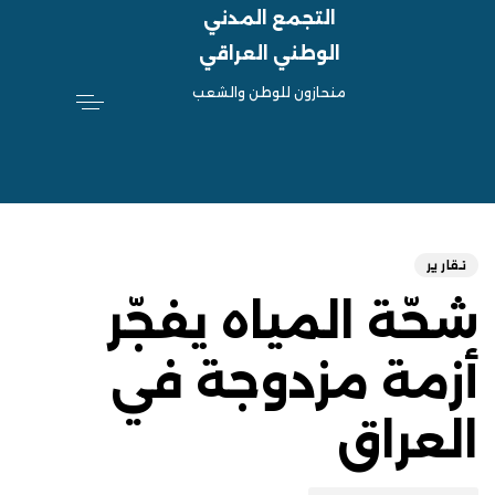
التجمع المدني
الوطني العراقي
منحازون للوطن والشعب
hed
ED
on:
IN:
تقارير
شحّة المياه يفجّر
أزمة مزدوجة في
العراق