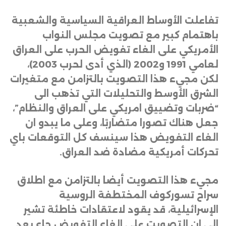
تفاعلت الأوساط العراقية السياسية والشعبية
باهتمام كبير مع تصويت مجلس النواب
الأمريكي على الغاء تفويض الحرب على العراق
لعامي 1991 و2002 (الذي أدى لحرب 2003)،
لكن مجيء هذا التصويت بالتزامن مع متغيرات
الشرق الأوسط والتحليلات التي تذهب الى
“ضربات وتضييق امريكي على العراق والنظام”،
جعل هناك تصورا متضاربًا، وعلى ما يبدو ان
الغاء التفويض هذا سينسف كل التوقعات باي
تحركات أمريكية مضادة ضد العراق
.
مجيء هذا التصويت أيضا بالتزامن مع اطلاق
سراح تسوركوف المختطفة الروسية
الإسرائيلية، قد يقود لاعتقادات خاطئة تشير
الى ان التصويت على الغاء التفويض جاء بعد