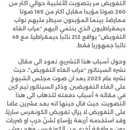
التفويض مر بتصويت الأغلبية حوالي اكثر من
260 صوتا مؤيدا مقابل اكثر من 165 صوتا
معارضا، بينما المؤيدون سيطر عليهم نواب
ديمقراطيون الذي ينتمي اليهم “عراب الغاء
التفويض” بواقع 212 نائبا ديمقراطيا، مع 49
نائبا جمهوريا فقط
.
وحول أسباب هذا التشريع، نعود الى مقال
نشره السيناتور “عراب الغاء التفويض”، حيث
نشره عام 2023 بعد ان صوت مجلس الشيوخ
على الغاء التفويضين، وذكر السيناتور تيم كين
في مقاله 4 أسباب دفعته للذهاب الى هذا
التصويت، حيث قال حينها انه بعد عشرين عامًا
على التفويض لا يزال تفويض الكونغرس ساريًا،
وقد استخدمه أربعة رؤساءٍ لشنّ حربٍ او ضربات
دون موافقةٍ أخرى من الكونغرس، وهم بوش