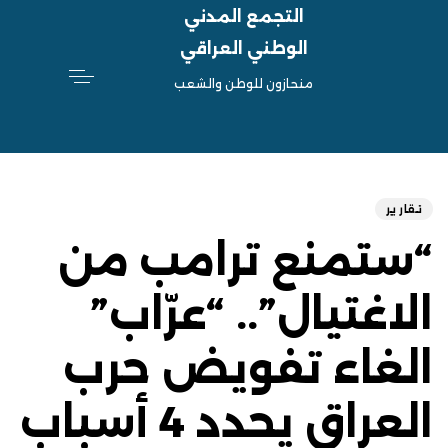
التجمع المدني
الوطني العراقي
منحازون للوطن والشعب
hed
ED
on:
IN:
تقارير
“ستمنع ترامب من
الاغتيال”.. “عرّاب”
الغاء تفويض حرب
العراق يحدد 4 أسباب