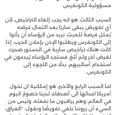
مسؤولية الكونغرس
.
السبب الثالث، هو انه يجب إلغاء التراخيص، لأن
أي تفويض يبقى ساريًا بعد اكتمال غرضه
يُمثل فرصةً للعبث، نريد من الرؤساء أن يأتوا
إلى الكونغرس ويطلبوا الإذن بإعلان الحرب، إذا
كانت هناك تراخيص سارية في الدستور صدرت
لغرض آخر ولم تُلغَ، فستجد الرؤساء يُبدعون في
استخدام أساليبهم، بدلًا من اللجوء إلى
الكونغرس
.
اما السبب الرابع والأخير، هو إمكانية ان تحول
أمريكا اعدائها الى أصدقاء، لدينا خصومٌ اليوم
في العالم، وهم يراقبون ما نفعله، وليس من
السيء أن يروننا نلغي تفويضًا ونقول: “العراق،