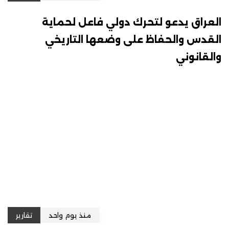
العراق يدعو لتحرك دولي فاعل لحماية
القدس والحفاظ على وضعها التاريخي
والقانوني
منذ يوم واحد
تقارير