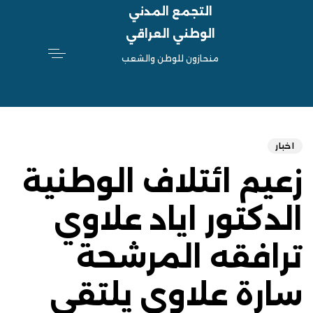
التجمع المدني
الوطني العراقي
منحازون للوطن والشعب
hed
ED
on:
IN:
اخبار
زعيم ائتلاف الوطنية
الدكتور اياد علاوي
ترافقه المرشحة
سارة علاوي يلتقي