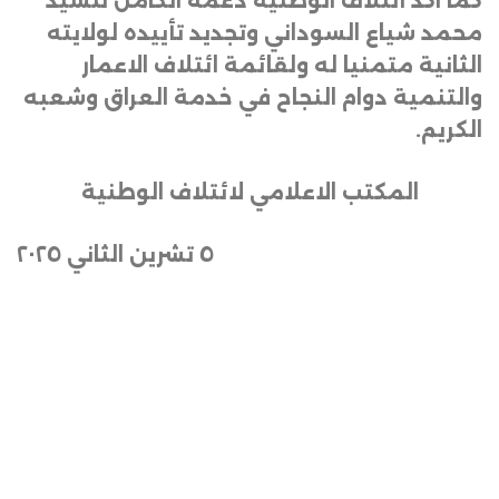
كما اكد ائتلاف الوطنية دعمه الكامل للسيد
محمد شياع السوداني وتجديد تأييده لولايته
الثانية متمنيا له ولقائمة ائتلاف الاعمار
والتنمية دوام النجاح في خدمة العراق وشعبه
الكريم
.
المكتب الاعلامي لائتلاف الوطنية
٥ تشرين الثاني ٢٠٢٥