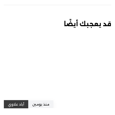
قد يعجبك أيضًا
منذ يومين
أياد علاوي